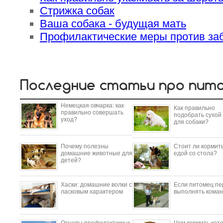
Стрижка собак
Ваша собака - будущая мать
Профилактические меры против за
Последние статьи про пит
Немецкая овчарка: как
Как правильно
правильно совершать
подобрать сухой
уход?
для собаки?
Почему полезны
Стоит ли кормить
домашние животные для
едой со стола?
детей?
​Хаски: домашние волки с
Если питомец пе
ласковым характером
выполнять коман
Основы профилактики и
Чем кормить кот