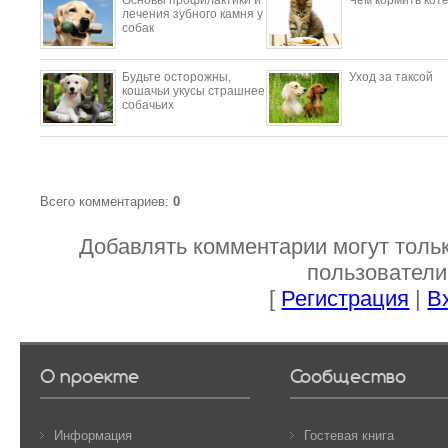
лечения зубного камня у
собак
Будьте осторожны,
Уход за таксой
кошачьи укусы страшнее
собачьих
Всего комментариев
:
0
Добавлять комментарии могут толь
пользователи
[
Регистрация
|
В
О проекте
Сообщество
Информация
Гостевая книга