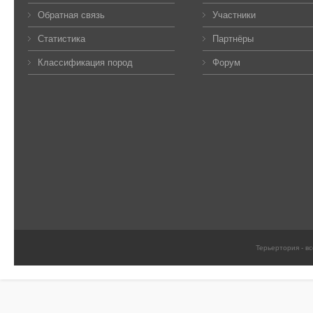
Обратная связь
Участники
Статистика
Партнёры
Классификация пород
Форум
Терьертория - в