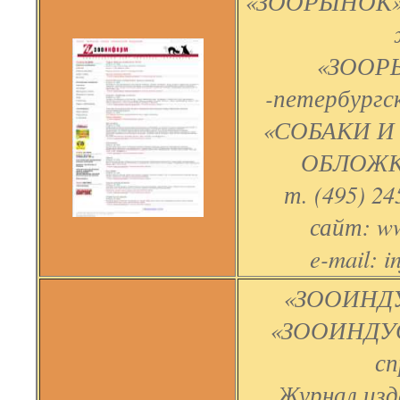
«ЗООРЫНОК» (
«ЗООРЫ
-петербургс
«СОБАКИ И
ОБЛОЖКЕ
т. (495) 24
сайт: ww
e-mail: i
«ЗООИНДУ
«ЗООИНДУ
сп
Журнал изд