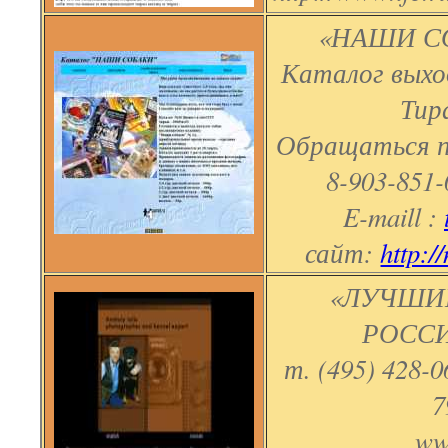
«НАШИ СО
Каталог выход
Тир
Обращаться по
8-903-851
E-maill :
сайт:
http:/
«ЛУЧШИ
РОССИ
т. (495) 428-0
7
www