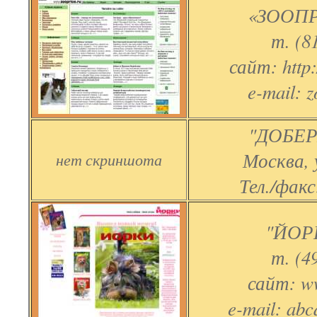
«ЗООПР
т. (8
сайт: http:
e-mail: 
"ДОБЕР
Москва, 
нет скриншота
Тел./факс
"ЙОР
т. (4
сайт: ww
e-mail: ab