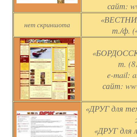
сайт: w
«ВЕСТНИ
нет скриншота
т./ф. (
«БОРДОССК
т. (8
e-mail: 
сайт: ww
«ДРУГ для тех
«ДРУГ для 