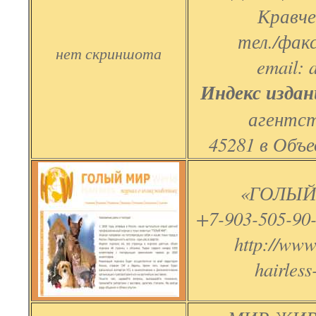
Кравчен
тел./факс
нет скриншота
email: 
Индекс издан
агентст
45281 в Объ
«ГОЛЫЙ
+7-903-505-90-
http://www
hairles