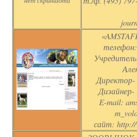
т./ф. (495) 797
нет скриншота
jour
«AMSTAFF
телефон:
Учредитель
Але
Директор-
Дизайнер-
E-mail: ams
m_vol
сайт: http:/