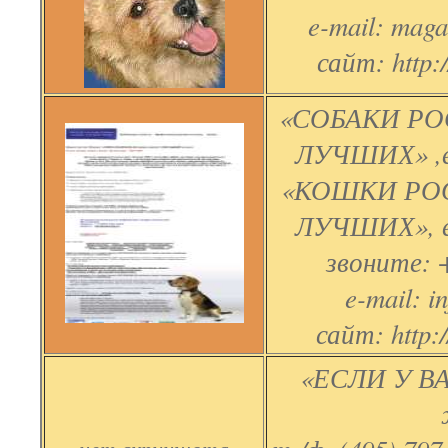
e-mail: mag
сайт: http:
«СОБАКИ РО
ЛУЧШИХ» ,е
«КОШКИ РО
ЛУЧШИХ», е
звоните: +
e-mail: i
сайт: http:
«ЕСЛИ У В