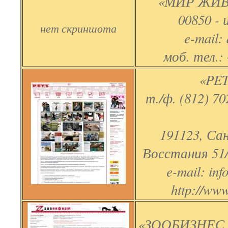
«МИР ЖИВ
00850 -
нет скриншота
e-mail:
моб. тел.:
«PET
т./ф. (812) 70
191123, Са
Восстания 51/
e-mail: in
http://www
«ЗООБИЗНЕС 