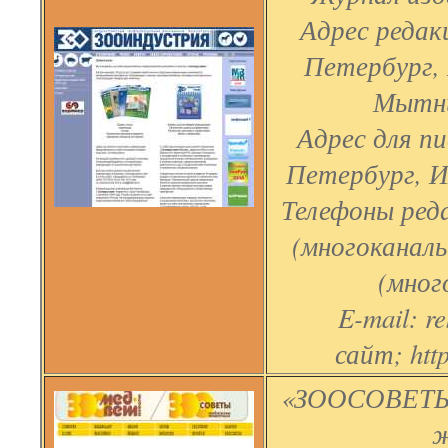
Адрес редак
Петербург, 
Мытни
Адрес для п
Петербург, И
Телефоны реда
(многоканаль
(мног
E-mail: r
сайт; http
«ЗООСОВЕТЫ
ж