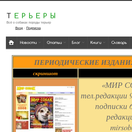
Т
ЕРЬЕРЫ
Всё о собаках породы терьер
·
Вход
Подписка
Новости
Статьи
Блог
Книги
Словарь
ПЕРИОДИЧЕСКИЕ ИЗДАНИ
скриншот
«МИР С
тел.редакции 
подписки 6
редакц
mirso