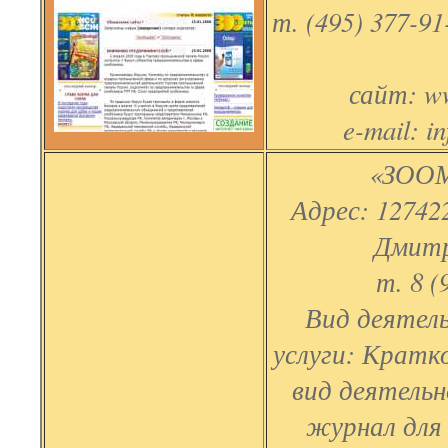
т. (495) 377-91
сайт: w
e-mail: i
«ЗООМ
Адрес: 127422
Дмитр
т. 8 (
Вид деятель
услуги: Кратк
вид деятель
журнал для 