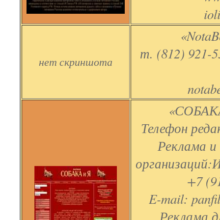
iol
«NotaB
т. (812) 921-5
нет скриншота
notab
«СОБАКА
Телефон редак
Реклама и
организаций:И
+7 (9
E-mail: panfi
Реклама д