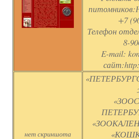
питомников:Н
+7 (9
Телефон отде
8-90
E-mail: ko
сайт:http
«ПЕТЕРБУРГ
«ЗОО
ПЕТЕРБУР
«ЗООКАЛЕНД
«КОШК
нет скриншота