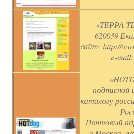
«ТЕРРА Т
620039 Ека
сайт: http://www
e-mail
«HOTD
подписной 
каталогу росс
Рос
Почтовый адр
г.Москва, а/