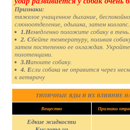
удар развивается у собак очень 
Признаки:
тяжелое учащенное дыхание, беспокойно
слюноотделение, одышка, затем коллапс.
1.Н
емедленно положите собаку в тень
2. С
бейте температуру, поливая собаку
затем постепенно ее охлаждая. Укройт
полотенцами.
3.Н
апоите собаку.
4. Е
сли собака не оправится через нес
к ветврачу
ТИПИЧНЫЕ ЯДЫ И ИХ ВЛИЯНИЕ Н
Вещество
Признаки отра
Едкие жидкости
Кислотa из