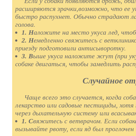
Если у собаки появляются дрожь, обил
расширяются зрачки,возможно, что ее у
быcтpo распухнет. Обычно cтpaдaют л
голова.
1. Н
аложите на место укуса лед, чтоб
2. Н
емедленно свяжитесь с ветклиник
приезду подготовили антисыворотку.
3. В
ыше укуса наложите жryт (при уку
собаке двигаться, чтобы замедлить расп
Случайное от
Чаще всего это случается, когда соба
лекарcтвo или садовые пecтициды, хот
через дыхательную систему или всасыва
1. С
вяжитесь с ветврачом. Если собак
вызывайте рвоту, если яд был проглочен 