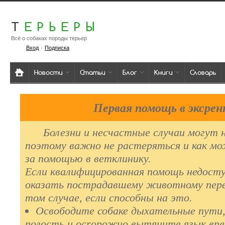
Т
ЕРЬЕРЫ
Всё о собаках породы терьер
·
Вход
Подписка
Новости
Статьи
Блог
Книги
Словарь
Первая помощь в эксрен
Болезни и несчаcтные случаи могут на
поэтому важно не растеряться и как м
за помощью в ветклинику.
Если квалифицированная помощь недocт
оказать пocтpадавшему животному перв
том случае, если способны на это.
Освободите собаке дыхательные пути
полость и ocrорожно вытяните язык впе