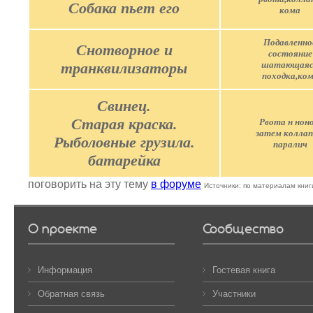
Собака пьет его
кома
Подавленно
Снотворное и
состояние
транквилизаторы
шатающая
походка,ко
Свинец.
Старая краска.
Рвота н ноно
затем коллап
Рыболовные грузила.
паралич
батарейка
поговорить на эту тему
в форуме
Источники: по материалам книг
О проекте
Сообщество
Информация
Гостевая книга
Обратная связь
Участники