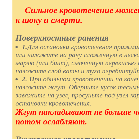
Сильное кровотечение може
к шоку и смерти.
Поверхностные ранения
1.Д
ля ocraновки кровотечения прижми
или наложите на рану сложенную в неск
марлю (или бинт), смоченную перекисью в
наложите слой ваты и туго перебинтуй
2. П
ри обильном кровотечении на коне
наложите жгут. Оберните кусок тесьмы
завяжите на узел, просуньте под узел к
остановки кровотечения.
Жгут накладывают не больше ч
потом ослабляют.