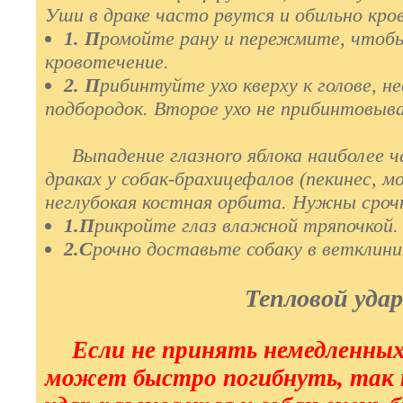
Уши в драке часто рвутся и обильно кр
1. П
ромойте рану и пережмите, чтоб
кровотечение.
2. П
рибинтуйте ухо кверху к голове, н
подбородок. Второе ухо не прибинтовыв
Выпадение глазноro яблока наиболее ч
драках у собак-брахицефалов (пекинес, м
неглубокая костная орбита. Нужны сро
1.П
рикройте глаз влажной тряпочкой.
2.С
рочно доставьте собаку в ветклини
Тепловой удар
Если не принять немедленны
может быстро погибнуть, так 