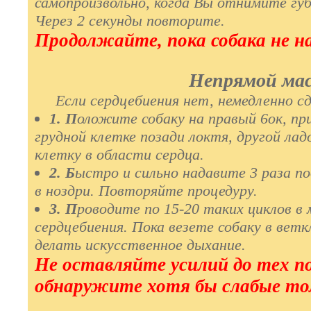
самопроизвольно, когда Вы отнимите губ
Через 2 секунды повторите.
Продолжайте, пока собака не 
Непрямой мас
Если сердцебиения нет, немедленно сд
1. П
оложите собаку на правый 6ок, пр
грудной клетке позади локтя, другой лад
клетку в области сердца.
2. Б
ыстро и сильно надавите 3 раза по
в ноздри. Повторяйте процедуру.
3. П
роводите по 15-20 таких циклов в
сердцебиения. Пока везете собаку в вет
делать искусственное дыхание.
Не оставляйте усилий до тех по
обнаружите хотя бы слабые тол