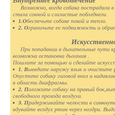
Внутреннее кровотечение
Возможно, когда собака пострадала в а
стала сонной и слизистыe побледнели.
1.О
беспечьте собаке покой и тепло.
2. О
граничьте ее подвижность и обрат
Искусственн
При попадании в дыхательные пути кр
возможна остановка дыхания .
Пошлите за помощью и сделайте искусcr
1. В
ыведите наружу язык и очистите 
Опуcтите собаку головой вниз и надавли
в области диафрагмы.
2. П
оложите собаку на правый бок,вы
свободного прохода воздуха.
3. П
ридерживайте челюсти в сомкнуто
вдувайте воздух ртом через ноздри. Выд