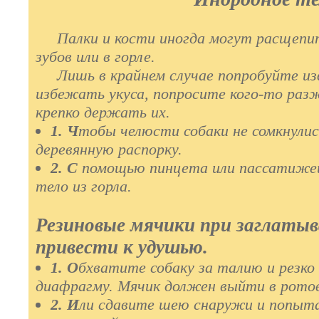
Палки и кости иногда могут расщепит
зубов или в горле.
Лишь в крайнем случае попробуйте изв
избежать укуса, попросите кого-то раз
крепко держать их.
1. Ч
тобы челюсти собаки не сомкнули
деревянную распорку.
2. С
помощью пинцета или пассатижей
тело из горла.
Резиновые мячики при заглаты
привести к удушью.
1. О
бхватите собаку за талию и резко
диафрагму. Мячик должен выйти в рото
2. И
ли сдавите шею снаружи и попыт