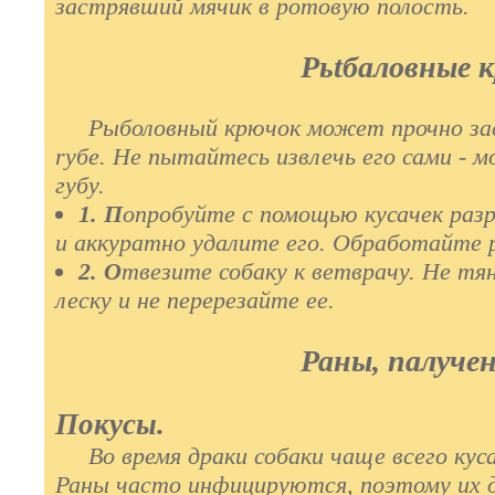
застрявший мячик в ротовую полость.
Рьtбаловные 
Рыболовный крючок может прочно засе
ryбe. Не пытайтесь извлечь его сами - 
губу.
1. П
опробуйте с помощью кусачек разр
и аккуратно удалите его. Обработайте 
2. О
твезите собаку к ветврачу. Не т
леску и не перерезайте ее.
Раны, палучен
Покусы.
Во время драки собаки чаще всего куса
Раны часто инфицируются, поэтому их 