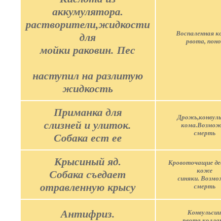
аккумулятора.
растворители,жидкости
Воспаленная к
для
рвота, поно
мойки раковин. Пес
наступил на разлитую
жидкость
Приманка для
Дрожь,конвуль
слизней и улиток.
кома.Возмо
смерть
Собака ест ее
Крысиный яд.
Кровоточащие де
коже
Собака съедает
синяки. Возм
отравленную крысу
смерть
Антифриз.
Kонвульсии
рвота,коллап