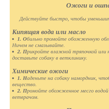
Ожоги и ошп
Действуйте быcтpo, чтобы уменьшит
Кипящая вода или масло
1. О
бильно промойте обожженную обла
Ничем не смазывайте.
2. П
рикройте влажной тряпочкой или 
доставьте собаку в ветклинику.
Химические ожоги
1. Н
аденьте на собаку намордник, что
вещество.
2. П
ромойте обожженное месго водой 
ветврачом.