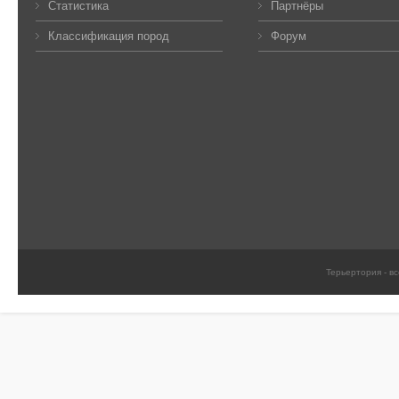
Статистика
Партнёры
Классификация пород
Форум
Терьертория - в