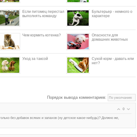
Если питомец перестал
Бультерьер - немного о
выполнять команду
характере
Чем кормить котенка?
Опасности для
домашних животных
Уход за таксой
Сухой корм - давать или
нет?
Порядок вывода комментариев:
0
олько без добавок всяких и запахов (ну детское какое-нибудь)? Должно же,