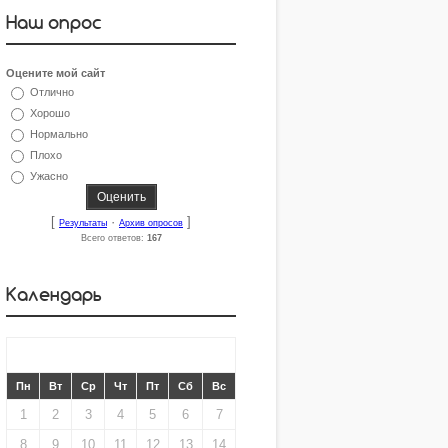
Наш опрос
Оцените мой сайт
Отлично
Хорошо
Нормально
Плохо
Ужасно
[
·
]
Результаты
Архив опросов
Всего ответов:
167
Календарь
«
ИЮЛЬ 2013
»
Пн
Вт
Ср
Чт
Пт
Сб
Вс
1
2
3
4
5
6
7
8
9
10
11
12
13
14