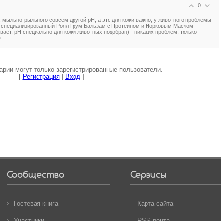
0
... мыльно-рыльного совсем другой рН, а это для кожи важно, у животного проблемы
ю специализированный Роял Грум Бальзам с Протеином и Норковым Маслом
вает, рН специально для кожи животных подобран) - никаких проблем, только
а
рии могут только зарегистрированные пользователи.
[
Регистрация
|
Вход
]
Сообщество
Сервисы
Гостевая книга
Карта сайта
Участники
RSS-лента