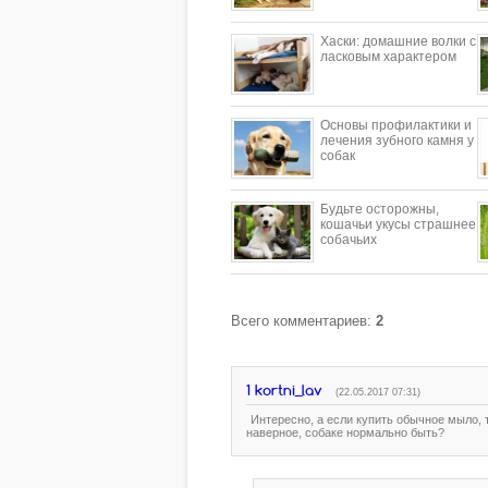
​Хаски: домашние волки с
ласковым характером
Основы профилактики и
лечения зубного камня у
собак
Будьте осторожны,
кошачьи укусы страшнее
собачьих
Всего комментариев
:
2
1
kortni_lav
(22.05.2017 07:31)
Интересно, а если купить обычное мыло, т
наверное, собаке нормально быть?