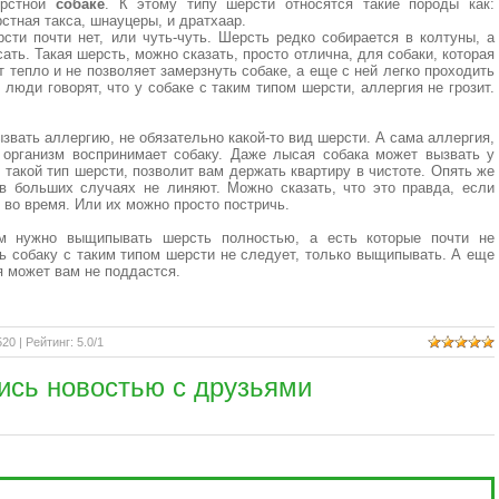
ерстной
собаке
. К этому типу шерсти относятся такие породы как:
стная такса, шнауцеры, и дратхаар.
сти почти нет, или чуть-чуть. Шерсть редко собирается в колтуны, а
сать. Такая шерсть, можно сказать, просто отлична, для собаки, которая
т тепло и не позволяет замерзнуть собаке, а еще с ней легко проходить
люди говорят, что у собаке с таким типом шерсти, аллергия не грозит.
звать аллергию, не обязательно какой-то вид шерсти. А сама аллергия,
о организм воспринимает собаку. Даже лысая собака может вызвать у
акой тип шерсти, позволит вам держать квартиру в чистоте. Опять же
в больших случаях не линяют. Можно сказать, что это правда, если
во время. Или их можно просто постричь.
ым нужно выщипывать шерсть полностью, а есть которые почти не
чь собаку с таким типом шерсти не следует, только выщипывать. А еще
я может вам не поддастся.
520 |
Рейтинг
:
5.0
/
1
ись новостью с друзьями