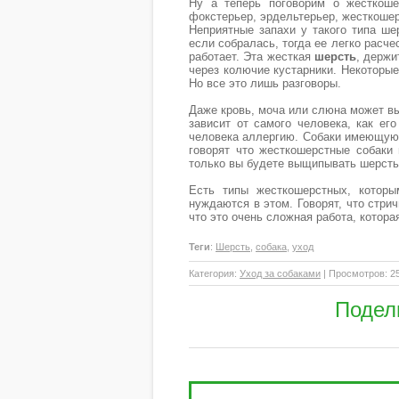
Ну а теперь поговорим о жесткош
фокстерьер, эрдельтерьер, жесткошер
Неприятные запахи у такого типа шер
если собралась, тогда ее легко расче
работает. Эта жесткая
шерсть
, держи
через колючие кустарники. Некоторые 
Но все это лишь разговоры.
Даже кровь, моча или слюна может вы
зависит от самого человека, как ег
человека аллергию. Собаки имеющую т
говорят что жесткошерстные собаки 
только вы будете выщипывать шерсть 
Есть типы жесткошерстных, котор
нуждаются в этом. Говорят, что стри
что это очень сложная работа, котора
Теги
:
Шерсть
,
собака
,
уход
Категория
:
Уход за собаками
|
Просмотров
: 2
Подел