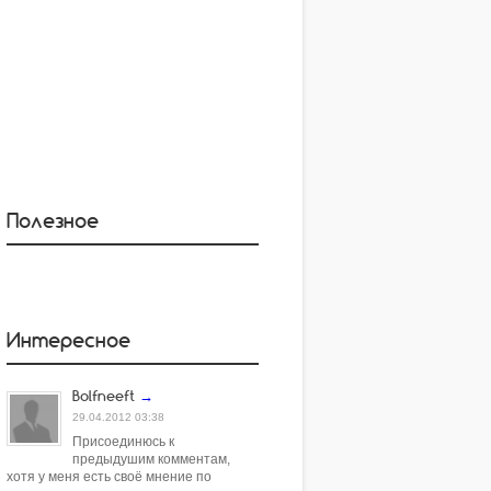
Полезное
Интересное
Bolfneeft
→
29.04.2012 03:38
Присоединюсь к
предыдушим комментам,
хотя у меня есть своё мнение по