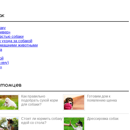
ак
аку
ривер»
рстью собаки
 ухода за собакой
домашними животными
да
ой
-ину)
и»
итомцев
Как правильно
Готовим дом к
подобрать сухой корм
появлению щенка
для собаки?
Стоит ли кормить собаку
Дрессировка собак
едой со стола?