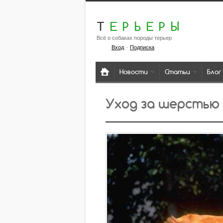
Т
ЕРЬЕРЫ
Всё о собаках породы терьер
·
Вход
Подписка
Новости
Статьи
Блог
Уход за шерстью