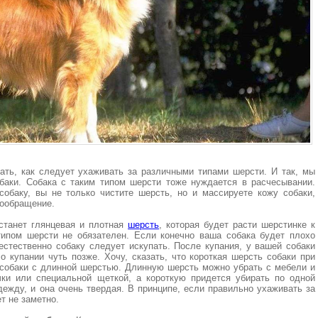
ать, как следует ухаживать за различными типами шерсти. И так, мы
баки. Собака с таким типом шерсти тоже нуждается в расчесывании.
собаку, вы не только чистите шерсть, но и массируете кожу собаки,
вообращение.
станет глянцевая и плотная
шерсть
, которая будет расти шерстинке к
типом шерсти не обязателен. Если конечно ваша собака будет плохо
 естественно собаку следует искупать. После купания, у вашей собаки
 о купании чуть позже. Хочу, сказать, что короткая шерсть собаки при
 собаки с длинной шерстью. Длинную шерсть можно убрать с мебели и
ки или специальной щеткой, а короткую придется убирать по одной
одежду, и она очень твердая. В принципе, если правильно ухаживать за
т не заметно.