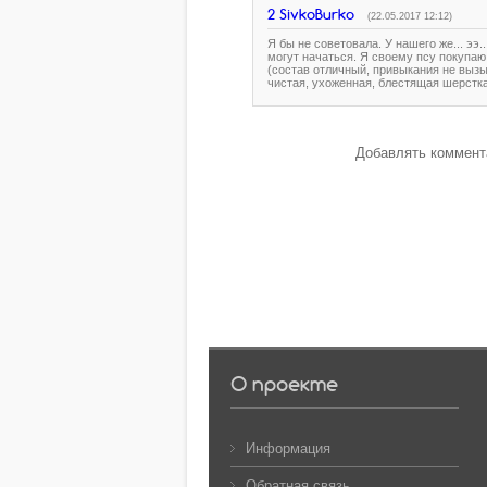
2
SivkoBurko
(22.05.2017 12:12)
Я бы не советовала. У нашего же... ээ
могут начаться. Я своему псу покупа
(состав отличный, привыкания не вызы
чистая, ухоженная, блестящая шерстк
Добавлять коммента
О проекте
Информация
Обратная связь