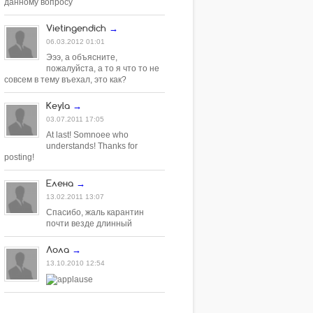
данному вопросу
Vietingendich
→
06.03.2012 01:01
Эээ, а объясните,
пожалуйста, а то я что то не
совсем в тему въехал, это как?
Keyla
→
03.07.2011 17:05
At last! Somnoee who
understands! Thanks for
posting!
Елена
→
13.02.2011 13:07
Спасибо, жаль карантин
почти везде длинный
Лола
→
13.10.2010 12:54