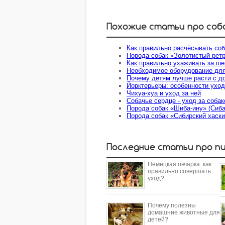
Похожие статьи про соб
Как правильно расчёсывать соб
Порода собак «Золотистый рет
Как правильно ухаживать за ше
Необходимое оборудование для
Почему детям лучше расти с 
Йорктерьеры: особенности ухо
Чихуа-хуа и уход за ней
Собачье сердце - уход за собак
Порода собак «Шиба-ину» (Сиба
Порода собак «Сибирский хаск
Последние статьи про п
Немецкая овчарка: как
правильно совершать
уход?
Почему полезны
домашние животные для
детей?