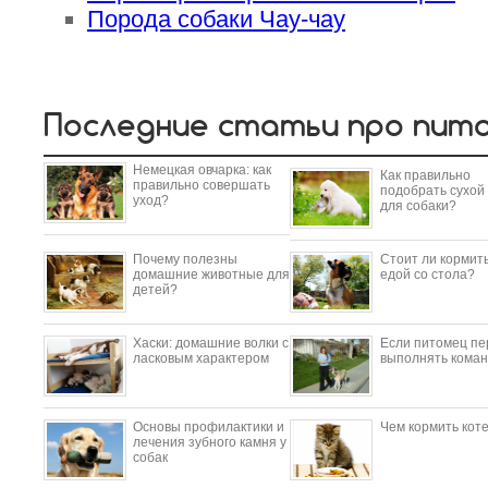
Порода собаки Чау-чау
Последние статьи про пит
Немецкая овчарка: как
Как правильно
правильно совершать
подобрать сухой
уход?
для собаки?
Почему полезны
Стоит ли кормить
домашние животные для
едой со стола?
детей?
​Хаски: домашние волки с
Если питомец пе
ласковым характером
выполнять коман
Основы профилактики и
Чем кормить кот
лечения зубного камня у
собак