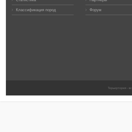
Классификация пород
Форум
Терьертория - в