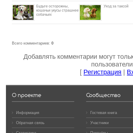
Будьте осторожны,
Уход за таксой
кошачьи укусы страшнее
собачьих
Всего комментариев
:
0
Добавлять комментарии могут толь
пользователи
[
Регистрация
|
В
О проекте
Сообщество
Информация
Гостевая книга
Обратная связь
Участники
Статистика
Партнёры