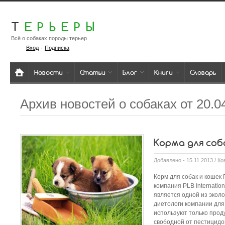
Т
ЕРЬЕРЫ
Всё о собаках породы терьер
·
Вход
Подписка
Новости
Статьи
Блог
Книги
Словарь
Архив новостей о собаках от 20.0
Корма для соб
Добавлено - 15.11.2013 /
Ко
Корм для собак и кошек
компания PLB Internatio
является одной из эколо
диетологи компании для
используют только прод
свободной от пестицидо