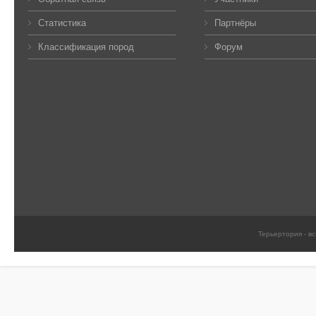
Статистика
Партнёры
Классификация пород
Форум
Терьертория - в