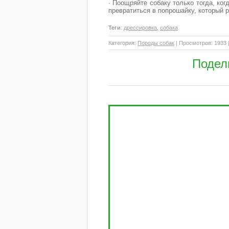
· Поощряйте собаку только тогда, ко
превратиться в попрошайку, который 
Теги
:
дрессировка
,
собака
Категория
:
Породы собак
|
Просмотров
: 1933 
Подел