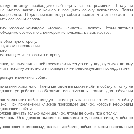
манду питомцу, необходимо наблюдать за его реакцией. В случаи
жно быстро нажать на кликер и поощрить собаку лакомством. Таким
ный рефлекс. В дальнейшем, когда
собака
поймет, что от нее хотят, в
рить ласковым словом.
ким базовым командам: «голос», «сидеть», «лежать. Чтобы питомец
необходимо совместно с кликером использовать язык жестов:
 в обратную сторону.
в нужном направлении.
ноге.
м пальцем из стороны в сторону.
овке
, то применять к ней грубую физическую силу недопустимо, потому
чить психику животного и приведет к непредсказуемым последствиям.
адельцев маленьких
собак
:
наказания животного. Таким методом вы можете сбить собаку с толку на
данное устройство необходимо использовать только для обучения
вке маленьких собак следует совмещать кликер и лакомство, чтобы у
екс. При применении кликера произойдет щелчок, который необходим
дсознании собаки.
лжен звучать только один щелчок, чтобы не сбить пса с толку.
рудилось. Она должна выполнять команды с удовольствием, чтобы не
 упражнения к сложному, так ваш любимец поймет в каком направление