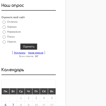
Наш опрос
Оцените мой сайт
Отлично
Хорошо
Нормально
Плохо
Ужасно
[
·
]
Результаты
Архив опросов
Всего ответов:
167
Календарь
«
МАЙ 2013
»
Пн
Вт
Ср
Чт
Пт
Сб
Вс
1
2
3
4
5
6
7
8
9
10
11
12