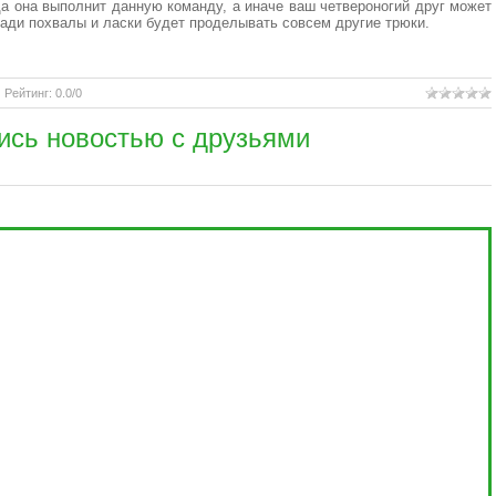
гда она выполнит данную команду, а иначе ваш четвероногий друг может
ради похвалы и ласки будет проделывать совсем другие трюки.
|
Рейтинг
:
0.0
/
0
ись новостью с друзьями