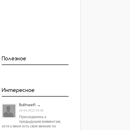
Полезное
Интересное
Bolfneeft
→
29.04.2012 03:38
Присоединюсь к
предыдушим комментам,
хотя у меня есть своё мнение по