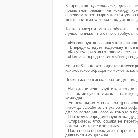
В процессе
дрессировки
, давая ко
правильной реакции на команду ну
способом у нее выработается услов
место нажатия кликера следует поощ
Также кликером можно обучать к та
лучше понимал что от него требует, 
· «Назад» нужно развернуть животное
· «Вперед» следует подтолкнуть пса 
· «Ко мне» при этом хлопаем себе по 
· «Нельзя» перед носом любимца води
Если собака плохо подается
дрессир
как жестокое обращение может искале
Несколько полезных советов для вл
· Никогда не используйте кликер для 
всю оставшуюся жизнь. Поэтому, 
командам.
· На начальных этапах при дрессиро
питомца выработался условный рефл
для закрепления базовых команд в по
· На каждую определенную команду до
· Старайтесь, чтоб собака не перет
потерять интерес к занятиям.
· Постепенно переходите от простого
двигаться ему дальше.