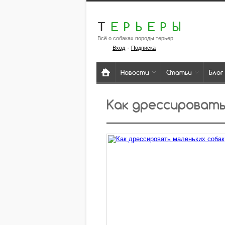
Т
ЕРЬЕРЫ
Всё о собаках породы терьер
·
Вход
Подписка
Новости
Статьи
Блог
Как дрессировать