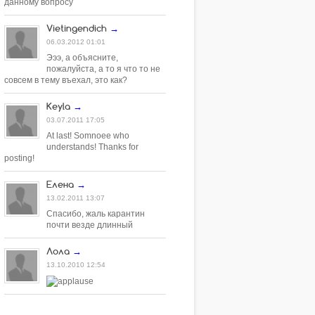
данному вопросу
Vietingendich
→
06.03.2012 01:01
Эээ, а объясните,
пожалуйста, а то я что то не
совсем в тему въехал, это как?
Keyla
→
03.07.2011 17:05
At last! Somnoee who
understands! Thanks for
posting!
Елена
→
13.02.2011 13:07
Спасибо, жаль карантин
почти везде длинный
Лола
→
13.10.2010 12:54