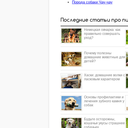
Порода собаки Чау-чау
Последние статьи про п
Немецкая овчарка: как
правильно совершать
уход?
Почему полезны
домашние животные для
детей?
​Хаски: домашние волки с
ласковым характером
Основы профилактики и
лечения зубного камня у
собак
Будьте осторожны,
кошачьи укусы страшнее
собачьих