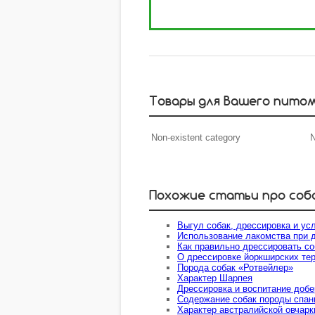
Товары для Вашего пито
Non-existent category
N
Похожие статьи про соб
Выгул собак, дрессировка и усл
Использование лакомства при 
Как правильно дрессировать со
О дрессировке йоркширских те
Порода собак «Ротвейлер»
Характер Шарпея
Дрессировка и воспитание доб
Содержание собак породы спан
Характер австралийской овчарк