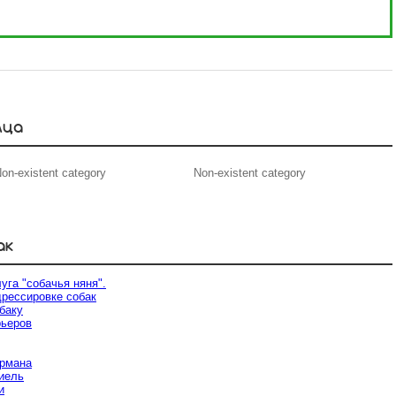
мца
on-existent category
Non-existent category
ак
уга "собачья няня".
дрессировке собак
баку
рьеров
ермана
иель
и