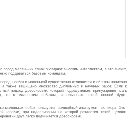
 пород маленьких собак обладают высоким интеллектом, а это значит,
легко поддаваться базовым командам.
породы собак и маленькой существенно отличается и об этом написано
, а также защищено множество дипломных и научных работ. Если к
тный подход дрессировки, который подразумевает принуждение пса к
ы, то к маленьким собакам, использовать такой способ будет
е маленьких собак пользуется волшебный инструмент «кликер». Этот
ой коробки, при надавливании на которой раздается тихий щелчок.
ероногий друг легко подчиняется дрессировки.