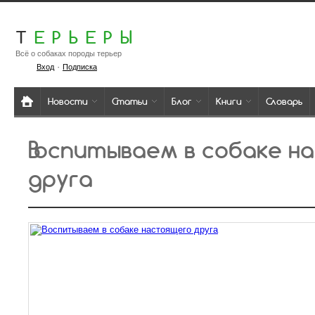
Т
ЕРЬЕРЫ
Всё о собаках породы терьер
·
Вход
Подписка
Новости
Статьи
Блог
Книги
Словарь
Воспитываем в собаке н
друга