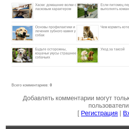
​Хаски: домашние волки с
Если питомец пе
ласковым характером
выполнять коман
Основы профилактики и
Чем кормить кот
лечения зубного камня у
собак
Будьте осторожны,
Уход за таксой
кошачьи укусы страшнее
собачьих
Всего комментариев
:
0
Добавлять комментарии могут толь
пользователи
[
Регистрация
|
В