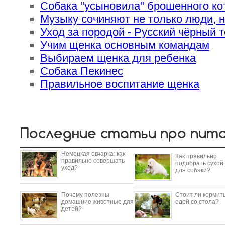
Собака "усыновила" брошенного ко
Музыку сочиняют не только люди, н
Уход за породой - Русский чёрный 
Учим щенка основным командам
Выбираем щенка для ребенка
Собака Пекинес
Правильное воспитание щенка
Последние статьи про пит
Немецкая овчарка: как
Как правильно
правильно совершать
подобрать сухой
уход?
для собаки?
Почему полезны
Стоит ли кормить
домашние животные для
едой со стола?
детей?