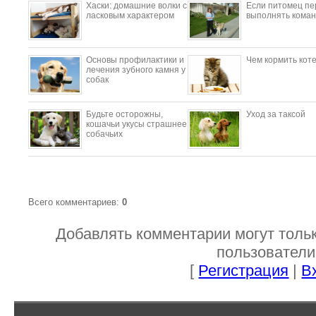
​Хаски: домашние волки с
Если питомец пе
ласковым характером
выполнять коман
Основы профилактики и
Чем кормить кот
лечения зубного камня у
собак
Будьте осторожны,
Уход за таксой
кошачьи укусы страшнее
собачьих
Всего комментариев
:
0
Добавлять комментарии могут толь
пользователи
[
Регистрация
|
В