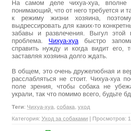
На самом деле чихуа-хуа, вполне
понимающий, что от него требуется и 
к режиму жизни хозяина, поэтом
выдрессировать для каких-то конкретн
забавы и развлечения. Выгул этой 
проблема.
Чихуа-хуа
быстро запоми
справить нужду и когда видит его, 
заставляя хозяина долго ждать.
В общем, это очень дружелюбная и вер
расслабляться не стоит. Чихуа-хуа п
поле зрения, чтобы собака не убеж
украли, так что помимо всего, будьте б
Теги
:
Чихуа-хуа
,
собака
,
уход
Категория
:
Уход за собаками
|
Просмотров
: 