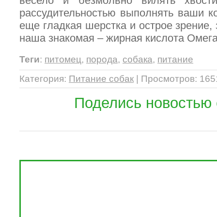
весело и безмолвно вилять хвост
рассудительностью выполнять ваши к
еще гладкая шерстка и острое зрение, 
наша знакомая – жирная кислота Омега
Теги
:
питомец
,
порода
,
собака
,
питание
Категория
:
Питание собак
|
Просмотров
: 165
Поделись новостью 