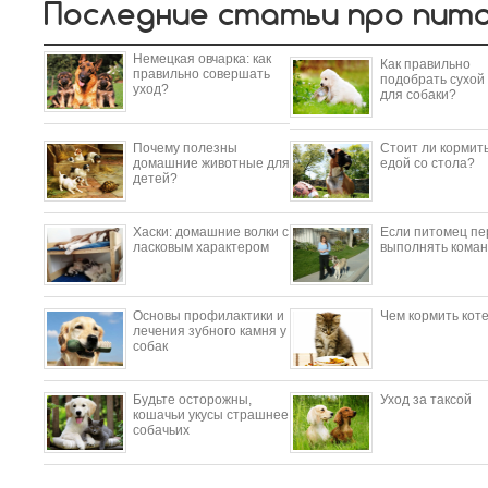
Последние статьи про пит
Немецкая овчарка: как
Как правильно
правильно совершать
подобрать сухой
уход?
для собаки?
Почему полезны
Стоит ли кормить
домашние животные для
едой со стола?
детей?
​Хаски: домашние волки с
Если питомец пе
ласковым характером
выполнять коман
Основы профилактики и
Чем кормить кот
лечения зубного камня у
собак
Будьте осторожны,
Уход за таксой
кошачьи укусы страшнее
собачьих