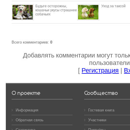
Будьте осторожны,
Уход за таксой
кошачьи укусы страшнее
собачьих
Всего комментариев
:
0
Добавлять комментарии могут толь
пользователи
[
Регистрация
|
В
О проекте
Сообщество
Информация
Гостевая книга
Обратная связь
Участники
Статистика
Партнёры