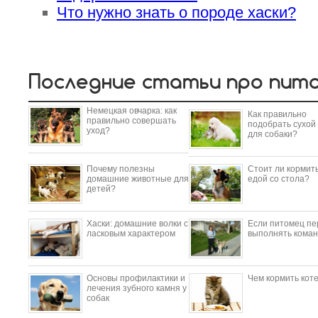
Что нужно знать о породе хаски?
Последние статьи про пит
Немецкая овчарка: как
Как правильно
правильно совершать
подобрать сухой
уход?
для собаки?
Почему полезны
Стоит ли кормить
домашние животные для
едой со стола?
детей?
​Хаски: домашние волки с
Если питомец пе
ласковым характером
выполнять коман
Основы профилактики и
Чем кормить кот
лечения зубного камня у
собак