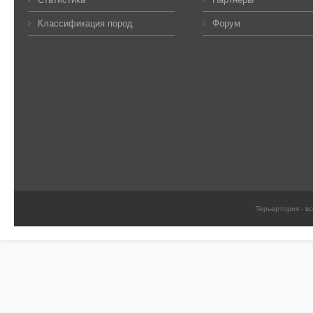
Классификация пород
Форум
Терьертория - в