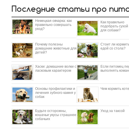
Последние статьи про пит
Немецкая овчарка: как
Как правильно
правильно совершать
подобрать сухой
уход?
для собаки?
Почему полезны
Стоит ли кормить
домашние животные для
едой со стола?
детей?
​Хаски: домашние волки с
Если питомец пе
ласковым характером
выполнять коман
Основы профилактики и
Чем кормить кот
лечения зубного камня у
собак
Будьте осторожны,
Уход за таксой
кошачьи укусы страшнее
собачьих