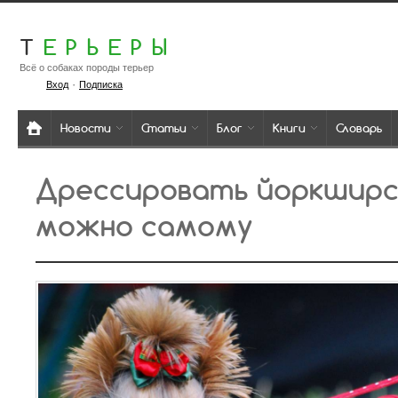
Т
ЕРЬЕРЫ
Всё о собаках породы терьер
·
Вход
Подписка
Новости
Статьи
Блог
Книги
Словарь
Дрессировать йоркширс
можно самому