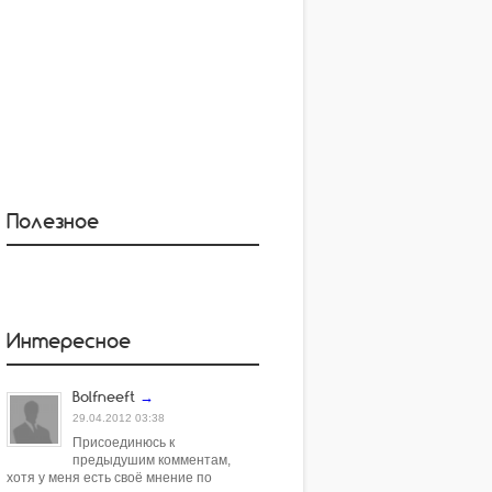
Полезное
Интересное
Bolfneeft
→
29.04.2012 03:38
Присоединюсь к
предыдушим комментам,
хотя у меня есть своё мнение по