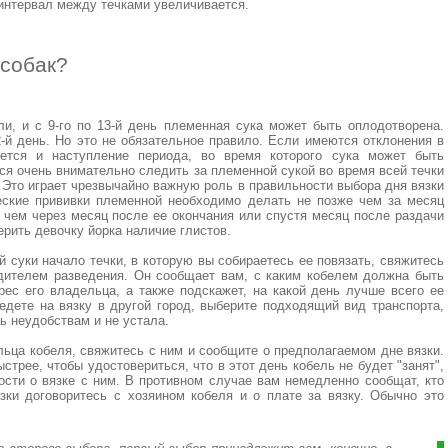
 интервал между течками увеличивается.
 собак?
и, и с 9-го по 13-й день племенная сука может быть оплодотворена.
-й день. Но это не обязательное правило. Если имеются отклонения в
няется и наступление периода, во время которого сука может быть
я очень внимательно следить за племенной сукой во время всей течки
. Это играет чрезвычайно важную роль в правильности выбора дня вязки
еские прививки племенной необходимо делать не позже чем за месяц
 чем через месяц после ее окончания или спустя месяц после раздачи
ерить девочку йорка наличие глистов.
й суки начало течки, в которую вы собираетесь ее повязать, свяжитесь
дителем разведения. Он сообщает вам, с каким кобелем должна быть
рес его владельца, а также подскажет, на какой день лучше всего ее
едете на вязку в другой город, выберите подходящий вид транспорта,
ь неудобствам и не уcтала.
ьца кобеля, свяжитесь с ним и сообщите о предполагаемом дне вязки.
трее, чтобы удостовериться, что в этот день кобель не будет "занят",
ости о вязке с ним. В противном случае вам немедленно сообщат, кто
зки договоритесь с хозяином кобеля и о плате за вязку. Обычно это