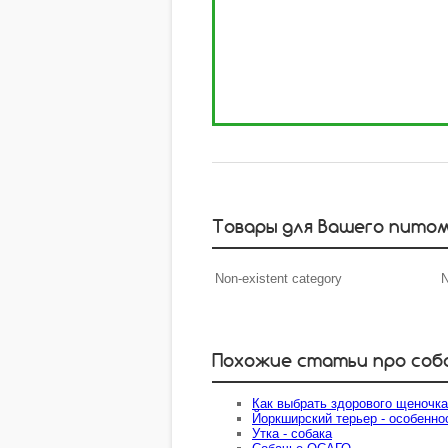
Товары для Вашего пито
Non-existent category
N
Похожие статьи про соб
Как выбрать здорового щеночка
Йоркширский терьер - особенно
Утка - собака