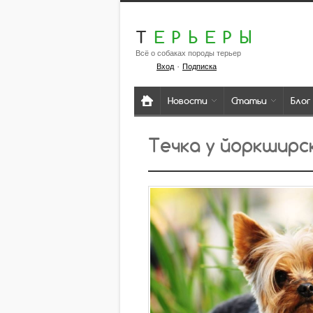
Т
ЕРЬЕРЫ
Всё о собаках породы терьер
·
Вход
Подписка
Новости
Статьи
Блог
Течка у йоркширс