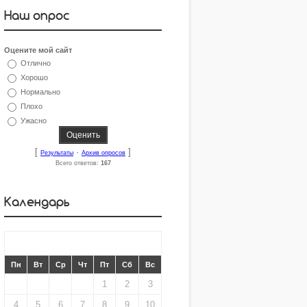
Наш опрос
Оцените мой сайт
Отлично
Хорошо
Нормально
Плохо
Ужасно
[
·
]
Результаты
Архив опросов
Всего ответов:
167
Календарь
«
ИЮНЬ 2012
»
Пн
Вт
Ср
Чт
Пт
Сб
Вс
1
2
3
4
5
6
7
8
9
10