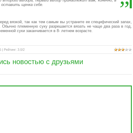
о второго выбора, первый выбор принадлежит вам, конечно, в
 оставить щенка себе.
еред вязкой, так как тем самым вы устраните ее специфический запах,
. Обычно племенную суку разрешается вязать не чаще два раза в год,
леменной суки заканчивается в 8- летнем возрасте.
5 |
Рейтинг
:
3.0
/
2
ись новостью с друзьями