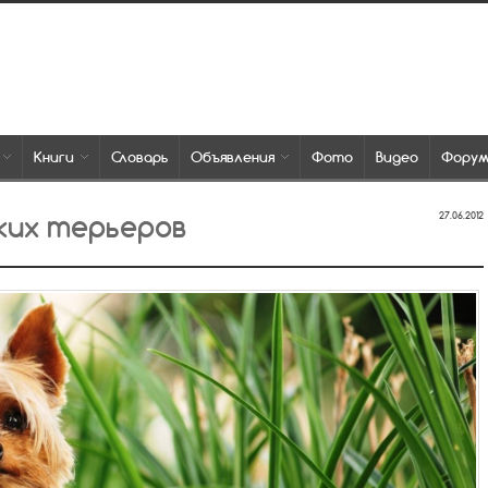
Книги
Словарь
Объявления
Фото
Видео
Фору
ких терьеров
27.06.2012