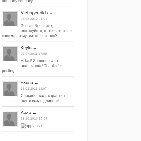
данному вопросу
Vietingendich
→
06.03.2012 01:01
Эээ, а объясните,
пожалуйста, а то я что то не
совсем в тему въехал, это как?
Keyla
→
03.07.2011 17:05
At last! Somnoee who
understands! Thanks for
posting!
Елена
→
13.02.2011 13:07
Спасибо, жаль карантин
почти везде длинный
Лола
→
13.10.2010 12:54