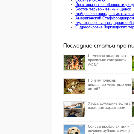
Собачье ОСАГО
Йорктерьеры: особенности ухо
Бостон терьер - вечный щенок
Бойцовские породы и их отличи
Американский Стаффордширский
Бультерьер – легендарная соба
О дрессировке йоркширских те
Последние статьи про п
Немецкая овчарка: как
правильно совершать
уход?
Почему полезны
домашние животные для
детей?
​Хаски: домашние волки с
ласковым характером
Основы профилактики и
лечения зубного камня у