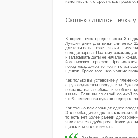
измениться. К старости, как правило,
Сколько длится течка у
В норме течка продолжается 3 недел
Лучшим днем для вязки считается 12
длительности течки, значит, изме
оплодотворена. Поэтому рекомендуетс
и записывать даты ее начала и конца
йоркширских терьеров. Профилактич
перед ожидаемой течкой и не раньше
щенков. Кроме того, необходимо пров
Как только вы установите у племенно
с руководителем породы или Руково
повязана ваша собака, и сообщит ад
вязать. Если вы со своей собакой по
чтобы племенная сука не подвергалас
Как только вам сообщат адрес владел
Это необходимо сделать как можно быс
то есть нет более ранней договоренн
является его дублером. Также до вя
щенок или его стоимость.