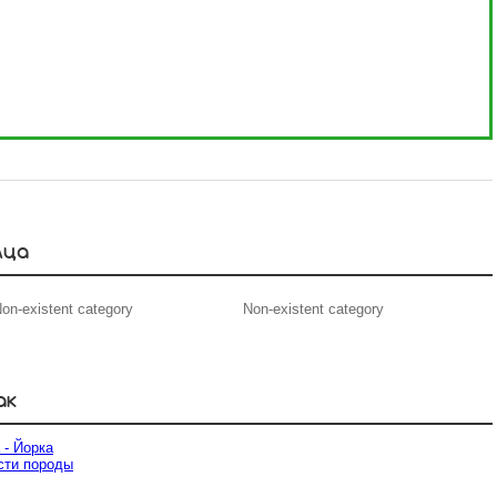
мца
on-existent category
Non-existent category
ак
 - Йорка
сти породы