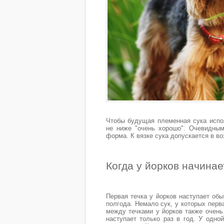
Чтобы будущая племенная сука испол
не ниже "очень хорошо". Очевидны
форма. К вязке сука допускается в во
Когда у йорков начинае
Первая течка у йорков наступает об
полгода. Немало сук, у которых перв
между течками у йорков также очень 
наступает только раз в год. У одно