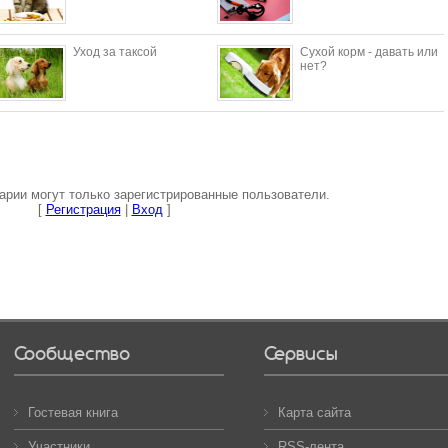
Уход за таксой
Сухой корм - давать или
нет?
рии могут только зарегистрированные пользователи.
[
Регистрация
|
Вход
]
Сообщество
Сервисы
Гостевая книга
Карта сайта
Участники
RSS-лента