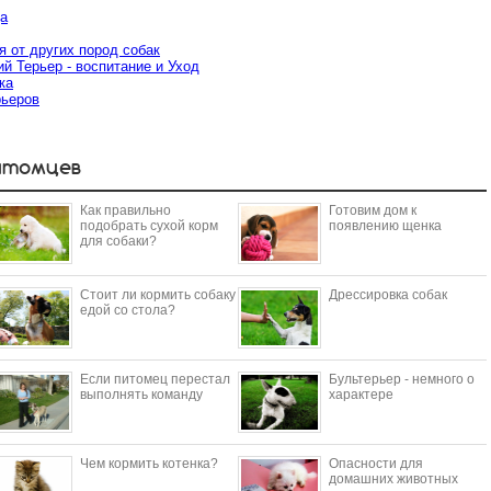
да
я от других пород собак
 Терьер - воспитание и Уход
ка
рьеров
итомцев
Как правильно
Готовим дом к
подобрать сухой корм
появлению щенка
для собаки?
Стоит ли кормить собаку
Дрессировка собак
едой со стола?
Если питомец перестал
Бультерьер - немного о
выполнять команду
характере
Чем кормить котенка?
Опасности для
домашних животных