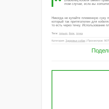
Владелец кобеля имеет прав
том случае, если вы хотите
Никогда не купайте племенную суку п
который так притягателен для кобеля
то есть через течку. Использование п
Теги
:
терьер
,
йорк
,
течка
Категория
:
Здоровье собак
|
Просмотров
: 907
Подел