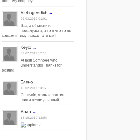
данному вопросу
Vietingendich
→
06.03.2012 01:01
Эээ, а объясните,
пожалуйста, а то я что то не
совсем в тему въехал, это как?
Keyla
→
03.07.2011 17:05
At last! Somnoee who
understands! Thanks for
posting!
Елена
→
13.02.2011 13:07
Спасибо, жаль карантин
почти везде длинный
Лола
→
13.10.2010 12:54