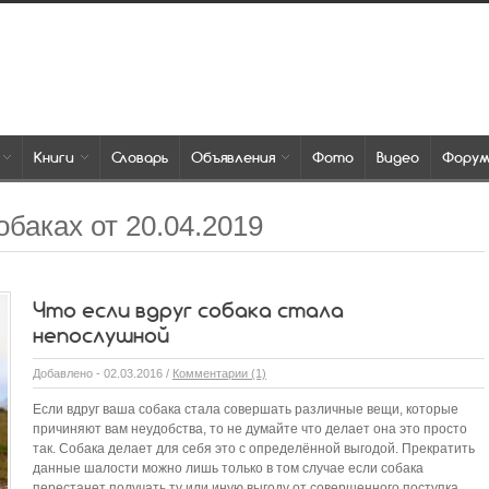
Книги
Словарь
Объявления
Фото
Видео
Фору
обаках от 20.04.2019
Что если вдруг собака стала
непослушной
Добавлено - 02.03.2016 /
Комментарии (1)
Если вдруг ваша собака стала совершать различные вещи, которые
причиняют вам неудобства, то не думайте что делает она это просто
так. Собака делает для себя это с определённой выгодой. Прекратить
данные шалости можно лишь только в том случае если собака
перестанет получать ту или иную выгоду от совершенного поступка.