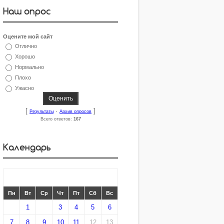
Наш опрос
Оцените мой сайт
Отлично
Хорошо
Нормально
Плохо
Ужасно
[
·
]
Результаты
Архив опросов
Всего ответов:
167
Календарь
«
МАРТ 2016
»
Пн
Вт
Ср
Чт
Пт
Сб
Вс
1
2
3
4
5
6
7
8
9
10
11
12
13