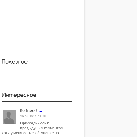
Полезное
Интересное
Bolfneeft
→
29.04.2012 03:38
Присоединюсь к
предыдушим комментам,
хотя у меня есть своё мнение по