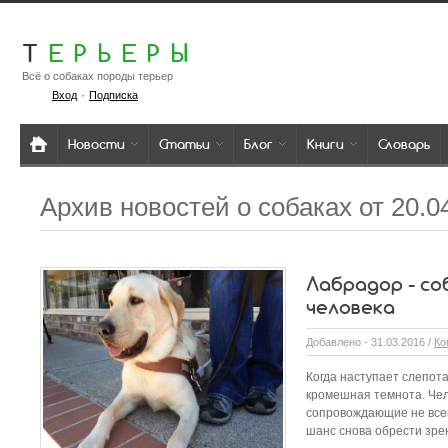
Т
ЕРЬЕРЫ
Всё о собаках породы терьер
·
Вход
Подписка
Новости
Статьи
Блог
Книги
Словарь
Архив новостей о собаках от 20.0
Лабрадор - со
человека
Добавлено - 31.03.2016 /
Ко
Когда наступает слепота
кромешная темнота. Чел
сопровождающие не всег
шанс снова обрести зрен