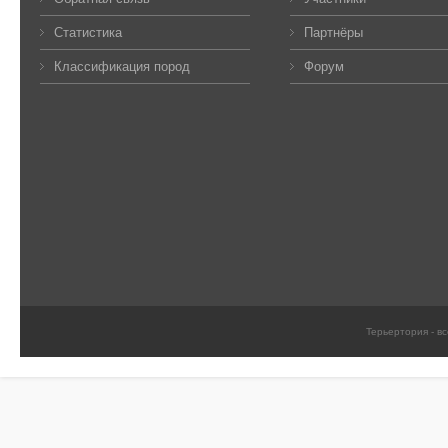
Статистика
Партнёры
Классификация пород
Форум
Терьертория - в