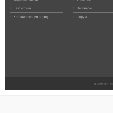
Статистика
Партнёры
Классификация пород
Форум
Терьертория - в