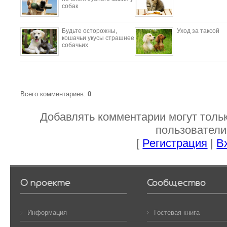
собак
Будьте осторожны,
Уход за таксой
кошачьи укусы страшнее
собачьих
Всего комментариев
:
0
Добавлять комментарии могут толь
пользователи
[
Регистрация
|
В
О проекте
Сообщество
Информация
Гостевая книга