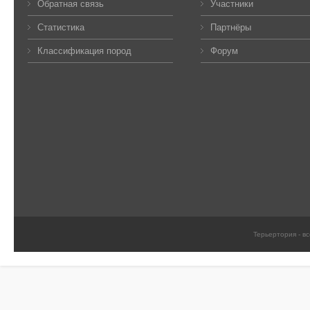
Обратная связь
Участники
Статистика
Партнёры
Классификация пород
Форум
Терьертория - в