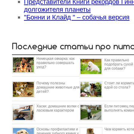
Представители Книги рекордов Гинн
долгожителя планеты
"Бонни и Клайд " – собачья версия
Последние статьи про пит
Немецкая овчарка: как
Как правильно
правильно совершать
подобрать сухой
уход?
для собаки?
Почему полезны
Стоит ли кормить
домашние животные для
едой со стола?
детей?
​Хаски: домашние волки с
Если питомец пе
ласковым характером
выполнять коман
Основы профилактики и
Чем кормить кот
лечения зубного камня у