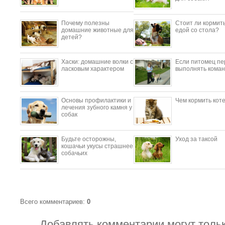
Почему полезны
Стоит ли кормить
домашние животные для
едой со стола?
детей?
​Хаски: домашние волки с
Если питомец пе
ласковым характером
выполнять коман
Основы профилактики и
Чем кормить кот
лечения зубного камня у
собак
Будьте осторожны,
Уход за таксой
кошачьи укусы страшнее
собачьих
Всего комментариев
:
0
Добавлять комментарии могут толь