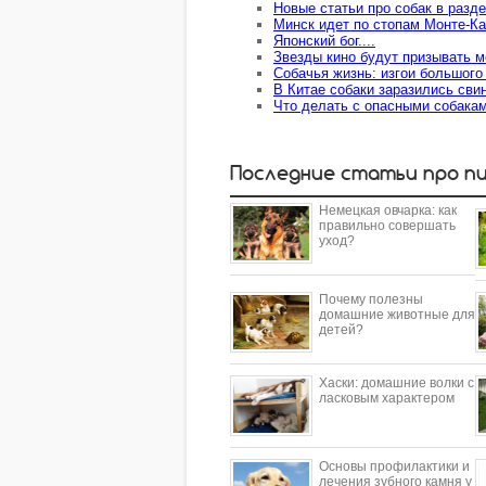
Новые статьи про собак в разде
Минск идет по стопам Монте-К
Японский бог....
Звезды кино будут призывать 
Собачья жизнь: изгои большого
В Китае собаки заразились сви
Что делать с опасными собака
Последние статьи про п
Немецкая овчарка: как
правильно совершать
уход?
Почему полезны
домашние животные для
детей?
​Хаски: домашние волки с
ласковым характером
Основы профилактики и
лечения зубного камня у