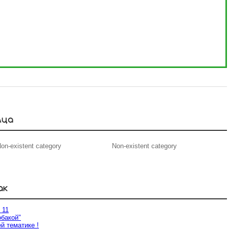
мца
on-existent category
Non-existent category
ак
 11
обакой"
й тематике !