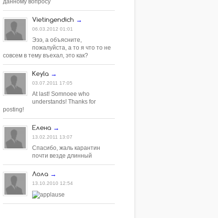
данному вопросу
Vietingendich
→
06.03.2012 01:01
Эээ, а объясните,
пожалуйста, а то я что то не
совсем в тему въехал, это как?
Keyla
→
03.07.2011 17:05
At last! Somnoee who
understands! Thanks for
posting!
Елена
→
13.02.2011 13:07
Спасибо, жаль карантин
почти везде длинный
Лола
→
13.10.2010 12:54