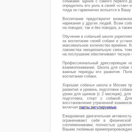
собаками. Щенок с самого первого 
определить его роль в своей «стае» 
тогда он гармонично вольется в Вашу
Воспитание предотвратит возможн
нарекания у других людей. Всем соба
на поводке, так и без поводка, а такж
Обучение в собачьей школе укрепляет
за воспитание своей собаки и устан
максимальное количество времени. К
лакомства эмоциональную связь тоже
на послушание обеспечивают тесную св
Профессиональный дрессировщик на
взаимопонимание. Школа для собак п
важные периоды его развития. Пол
воспитании собаки.
Хорошая собачья школа в Москве п
развития и уровень подготовки собак
уроки для щенков (с 2 месяцев), для
подготовка, спорт с собакой. Д
восстановления утраченной взаимос
включая
парты регулируемые
.
Ежедневная двигательная активность
ограничивают себя в физическо
соплеменниками, полностью удовлет
Вашим любимым времяпрепровождени