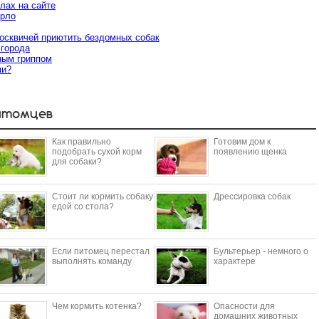
лах на сайте
арло
москвичей приютить бездомных собак
 города
ным гриппом
ми?
итомцев
Как правильно
Готовим дом к
подобрать сухой корм
появлению щенка
для собаки?
Стоит ли кормить собаку
Дрессировка собак
едой со стола?
Если питомец перестал
Бультерьер - немного о
выполнять команду
характере
Чем кормить котенка?
Опасности для
домашних животных