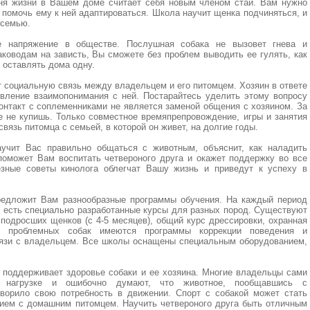
дня жизни в Вашем доме считает себя новым членом стаи. Вам нужно
и помочь ему к ней адаптироваться. Школа научит щенка подчиняться, и
 семью.
ое напряжение в обществе. Послушная собака не вызовет гнева и
ководам на зависть, Вы сможете без проблем выводить ее гулять, как
е оставлять дома одну.
 социальную связь между владельцем и его питомцем. Хозяин в ответе
овление взаимопонимания с ней. Постарайтесь уделить этому вопросу
онтакт с соплеменниками не является заменой общения с хозяином. За
 не купишь. Только совместное времяпрепровождение, игры и занятия
язь питомца с семьей, в которой он живет, на долгие годы.
учит Вас правильно общаться с животным, объяснит, как наладить
оможет Вам воспитать четвероного друга и окажет поддержку во все
езные советы кинолога облегчат Вашу жизнь и приведут к успеху в
редложит Вам разнообразные программы обучения. На каждый период
и есть специально разработанные курсы для разных пород. Существуют
 подросших щенков (с 4-5 месяцев), общий курс дрессировки, охранная
ля проблемных собак имеются программы коррекции поведения и
вязи с владельцем. Все школы оснащены специальным оборудованием,
 поддерживает здоровье собаки и ее хозяина. Многие владельцы сами
й нагрузке и ошибочно думают, что животное, пообщавшись с
ворило свою потребность в движении. Спорт с собакой может стать
ем с домашним питомцем. Научить четвероного друга быть отличным