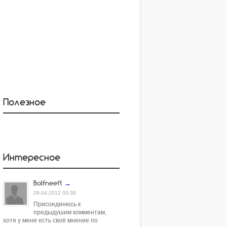
Полезное
Интересное
Bolfneeft
→
29.04.2012 03:38
Присоединюсь к
предыдушим комментам,
хотя у меня есть своё мнение по