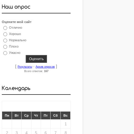
Наш опрос
Оцените мой сайт
Отлично
Хорошо
Нормально
Плохо
Ужасно
[
·
]
Результаты
Архив опросов
Всего ответов:
167
Календарь
«
ИЮЛЬ 2012
»
Пн
Вт
Ср
Чт
Пт
Сб
Вс
1
2
3
4
5
6
7
8