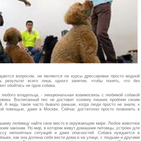
даются вопросом, не являются ли курсы дрессировки просто модной
ть результат всего лишь одного занятия, чтобы понять, что без
ет обойтись ни одна собака.
 любого владельца, - эмоциональная взаимосвязь с любимой собакой
овека. Воспитанный пес не доставит хозяину лишних проблем своим
й. А ведь такое часто бывало раньше, когда люди просто не знали, к
ой помощью, даже в Москве. Сейчас достаточно просто позвонить в
ашему любимцу найти свое место в окружающем мире. Любое животное
воим законам. Но мир, в котором живут домашние питомцы, устроен для
ссу непонятных ситуаций и даже опасностей. Собака нуждается в
языке, как она должна себя вести дома и на улице, с людьми и другими