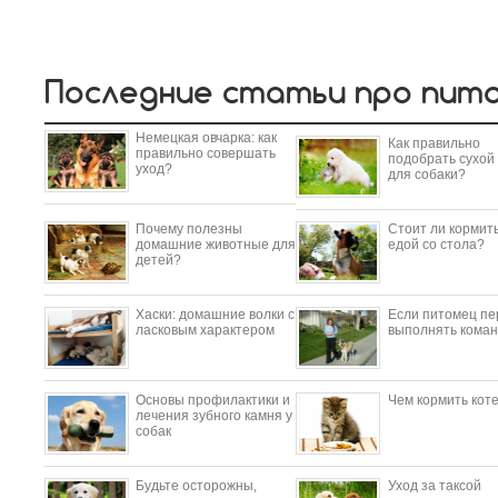
Последние статьи про пит
Немецкая овчарка: как
Как правильно
правильно совершать
подобрать сухой
уход?
для собаки?
Почему полезны
Стоит ли кормить
домашние животные для
едой со стола?
детей?
​Хаски: домашние волки с
Если питомец пе
ласковым характером
выполнять коман
Основы профилактики и
Чем кормить кот
лечения зубного камня у
собак
Будьте осторожны,
Уход за таксой