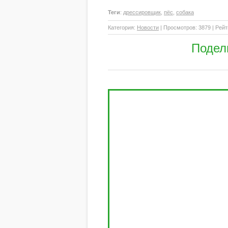
Теги
:
дрессировщик
,
пёс
,
собака
Категория
:
Новости
|
Просмотров
: 3879 |
Рейт
Подел