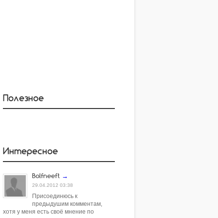
Полезное
Интересное
Bolfneeft
→
29.04.2012 03:38
Присоединюсь к
предыдушим комментам,
хотя у меня есть своё мнение по