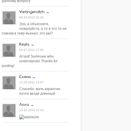
данному вопросу
Vietingendich
→
06.03.2012 01:01
Эээ, а объясните,
пожалуйста, а то я что то не
совсем в тему въехал, это как?
Keyla
→
03.07.2011 17:05
At last! Somnoee who
understands! Thanks for
posting!
Елена
→
13.02.2011 13:07
Спасибо, жаль карантин
почти везде длинный
Лола
→
13.10.2010 12:54