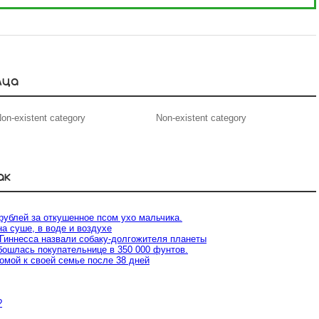
мца
on-existent category
Non-existent category
ак
 рублей за откушенное псом ухо мальчика.
на суше, в воде и воздухе
Гиннесса назвали собаку-долгожителя планеты
бошлась покупательнице в 350 000 фунтов.
омой к своей семье после 38 дней
?