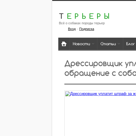
Т
ЕРЬЕРЫ
Всё о собаках породы терьер
·
Вход
Подписка
Новости
Статьи
Блог
Дрессировщик у
обращение с соб