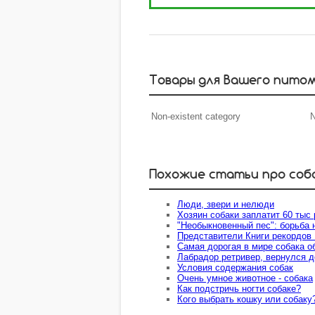
Товары для Вашего пито
Non-existent category
N
Похожие статьи про соб
Люди, звери и нелюди
Хозяин собаки заплатит 60 тыс
"Необыкновенный пес": борьба 
Представители Книги рекордов 
Самая дорогая в мире собака о
Лабрадор ретривер, вернулся д
Условия содержания собак
Очень умное животное - собака
Как подстричь ногти собаке?
Кого выбрать кошку или собаку