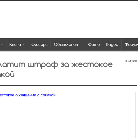
Книги
Словарь
Объявления
Фото
Видео
Фору
платит штраф за жестокое
14.03.2010
акой