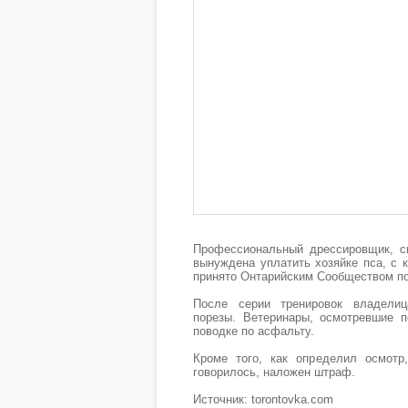
Профессиональный дрессировщик, с
вынуждена уплатить хозяйке пса, с 
принято Онтарийским Сообществом по
После серии тренировок владели
порезы. Ветеринары, осмотревшие п
поводке по асфальту.
Кроме того, как определил осмотр
говорилось, наложен штраф.
Источник: torontovka.com