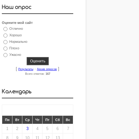
Наш опрос
Оцените мой сайт
Отлично
Хорошо
Нормально
Плохо
Ужасно
[
·
]
Результаты
Архив опросов
Всего ответов:
167
Календарь
«
МАРТ 2010
»
Пн
Вт
Ср
Чт
Пт
Сб
Вс
1
2
3
4
5
6
7
8
9
10
11
12
13
14