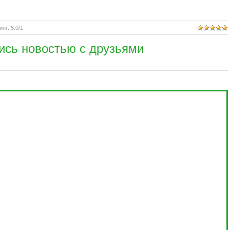
инг
:
5.0
/
1
ись новостью с друзьями