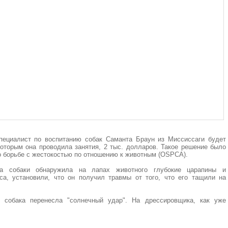
пециалист по воспитанию собак Саманта Браун из Миссиссаги будет
которым она проводила занятия, 2 тыс. долларов. Такое решение было
 борьбе с жестокостью по отношению к животным (OSPCA).
ца собаки обнаружила на лапах животного глубокие царапины и
са, установили, что он получил травмы от того, что его тащили на
, собака перенесла "солнечный удар". На дрессировщика, как уже