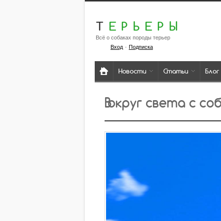
Т
ЕРЬЕРЫ
Всё о собаках породы терьер
·
Вход
Подписка
Новости
Статьи
Блог
Вокруг света с со