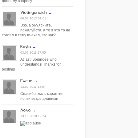
данному вопросу
Vietingendich
→
06.03.2012 01:01
Эээ, а объясните,
пожалуйста, а то я что то не
совсем в тему въехал, это как?
Keyla
→
03.07.2011 17:05
At last! Somnoee who
understands! Thanks for
posting!
Елена
→
13.02.2011 13:07
Спасибо, жаль карантин
почти везде длинный
Лола
→
13.10.2010 12:54