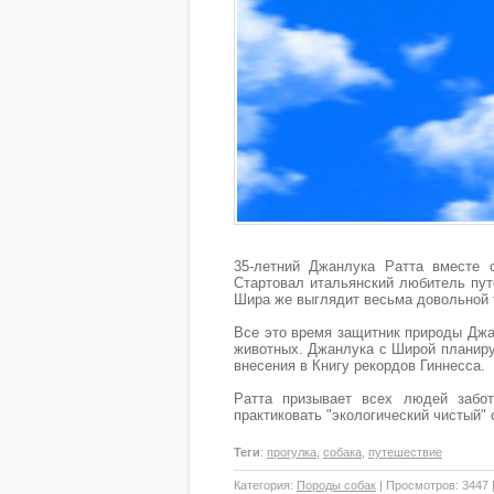
35-летний Джанлука Ратта вместе 
Стартовал итальянский любитель путе
Шира же выглядит весьма довольной 
Все это время защитник природы Джа
животных. Джанлука с Широй планируе
внесения в Книгу рекордов Гиннесса.
Ратта призывает всех людей забо
практиковать "экологический чистый" 
Теги
:
прогулка
,
собака
,
путешествие
Категория
:
Породы собак
|
Просмотров
: 3447 