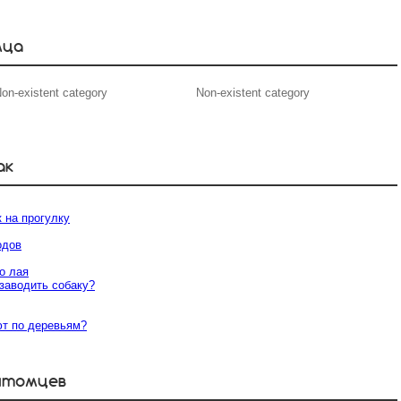
мца
on-existent category
Non-existent category
ак
 на прогулку
одов
о лая
 заводить собаку?
ют по деревьям?
итомцев