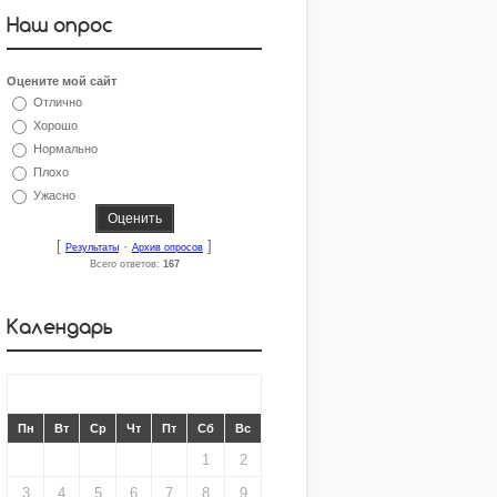
Наш опрос
Оцените мой сайт
Отлично
Хорошо
Нормально
Плохо
Ужасно
[
·
]
Результаты
Архив опросов
Всего ответов:
167
Календарь
«
АВГУСТ 2009
»
Пн
Вт
Ср
Чт
Пт
Сб
Вс
1
2
3
4
5
6
7
8
9