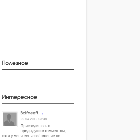
Полезное
Интересное
Bolfneeft
→
29.04.2012 03:38
Присоединюсь к
предыдушим комментам,
хотя у меня есть своё мнение по