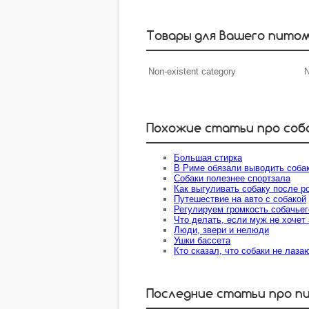
Товары для Вашего пито
Non-existent category
N
Похожие статьи про соб
Большая стирка
В Риме обязали выводить собак
Собаки полезнее спортзала
Как выгуливать собаку после р
Путешествие на авто с собакой
Регулируем громкость собачьег
Что делать, если муж не хочет
Люди, звери и нелюди
Ушки бассета
Кто сказал, что собаки не лаза
Последние статьи про п