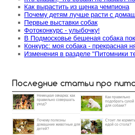
Как вырастить из щенка чемпиона
Почему детям лучше расти с дома
Первые выставки собак
Фотоконкурс - улыбочку!
В Подмосковье бешеная собака пок
Конкурс: моя собака - прекрасная н
Изменения в разделе "Питомники те
Последние статьи про пит
Немецкая овчарка: как
Как правильно
правильно совершать
подобрать сухой
уход?
для собаки?
Почему полезны
Стоит ли кормить
домашние животные для
едой со стола?
детей?