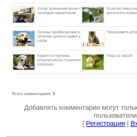
​Хаски: домашние волки с
Если питомец пе
ласковым характером
выполнять коман
Основы профилактики и
Чем кормить кот
лечения зубного камня у
собак
Будьте осторожны,
Уход за таксой
кошачьи укусы страшнее
собачьих
Всего комментариев
:
0
Добавлять комментарии могут толь
пользователи
[
Регистрация
|
В