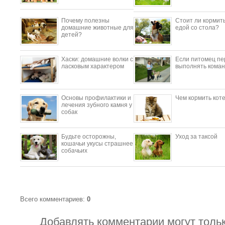
Почему полезны
Стоит ли кормить
домашние животные для
едой со стола?
детей?
​Хаски: домашние волки с
Если питомец пе
ласковым характером
выполнять коман
Основы профилактики и
Чем кормить кот
лечения зубного камня у
собак
Будьте осторожны,
Уход за таксой
кошачьи укусы страшнее
собачьих
Всего комментариев
:
0
Добавлять комментарии могут толь