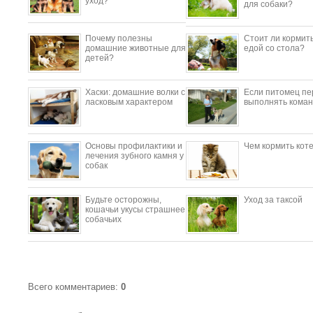
уход?
для собаки?
Почему полезны
Стоит ли кормить
домашние животные для
едой со стола?
детей?
​Хаски: домашние волки с
Если питомец пе
ласковым характером
выполнять коман
Основы профилактики и
Чем кормить кот
лечения зубного камня у
собак
Будьте осторожны,
Уход за таксой
кошачьи укусы страшнее
собачьих
Всего комментариев
:
0