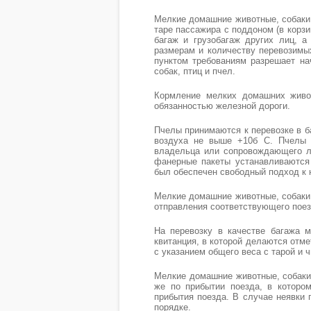
Мелкие домашние животные, собаки,
таре пассажира с поддоном (в корзи
багаж и грузобагаж других лиц, а
размерам и количеству перевозимы
пунктом требованиям разрешает на
собак, птиц и пчел.
Кормление мелких домашних живот
обязанностью железной дороги.
Пчелы принимаются к перевозке в б
воздуха не выше +10б С. Пчелы 
владельца или сопровождающего ли
фанерные пакеты устанавливаются 
был обеспечен свободный подход к 
Мелкие домашние животные, собаки,
отправления соответствующего поез
На перевозку в качестве багажа 
квитанция, в которой делаются отмет
с указанием общего веса с тарой и 
Мелкие домашние животные, собаки
же по прибытии поезда, в которо
прибытия поезда. В случае неявки 
порядке.