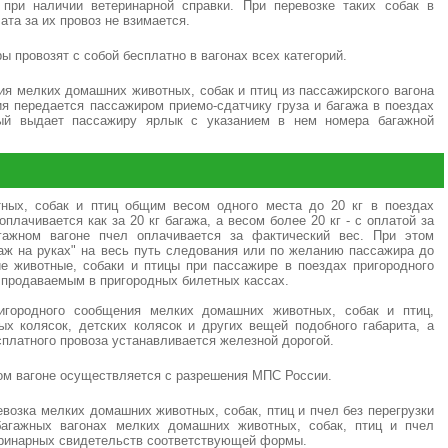
при наличии ветеринарной справки. При перевозке таких собак в
та за их провоз не взимается.
 провозят с собой бесплатно в вагонах всех категорий.
ия мелких домашних животных, собак и птиц из пассажирского вагона
ия передается пассажиром приемо-сдатчику груза и багажа в поездах
рый выдает пассажиру ярлык с указанием в нем номера багажной
ных, собак и птиц общим весом одного места до 20 кг в поездах
плачивается как за 20 кг багажа, а весом более 20 кг - с оплатой за
гажном вагоне пчел оплачивается за фактический вес. При этом
аж на руках" на весь путь следования или по желанию пассажира до
е животные, собаки и птицы при пассажире в поездах пригородного
 продаваемым в пригородных билетных кассах.
игородного сообщения мелких домашних животных, собак и птиц,
ых колясок, детских колясок и других вещей подобного габарита, а
сплатного провоза устанавливается железной дорогой.
ом вагоне осуществляется с разрешения МПС России.
евозка мелких домашних животных, собак, птиц и пчел без перегрузки
багажных вагонах мелких домашних животных, собак, птиц и пчел
еринарных свидетельств соответствующей формы.