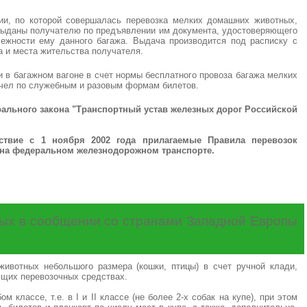
ии, по которой совершалась перевозка мелких домашних животных,
ь выданы получателю по предъявлении им документа, удостоверяющего
лежности ему данного багажа. Выдача производится под расписку с
а и места жительства получателя.
и в багажном вагоне в счет нормы бесплатного провоза багажа мелких
пчел по служебным и разовым формам билетов.
ерального закона "Транспортный устав железных дорог Российской
ие с 1 ноября 2002 года прилагаемые Правила перевозок
а на федеральном железнодорожном транспорте.
ных в сообщении со странами Западной Европы
ивотных небольшого размера (кошки, птицы) в счет ручной клади,
ющих перевозочных средствах.
 классе, т.е. в I и II классе (не более 2-х собак на купе), при этом