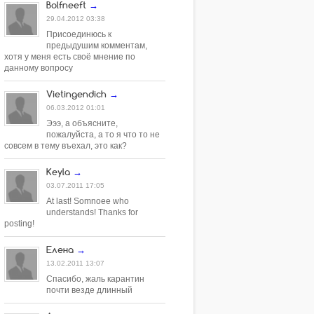
Bolfneeft
→
29.04.2012 03:38
Присоединюсь к
предыдушим комментам,
хотя у меня есть своё мнение по
данному вопросу
Vietingendich
→
06.03.2012 01:01
Эээ, а объясните,
пожалуйста, а то я что то не
совсем в тему въехал, это как?
Keyla
→
03.07.2011 17:05
At last! Somnoee who
understands! Thanks for
posting!
Елена
→
13.02.2011 13:07
Спасибо, жаль карантин
почти везде длинный