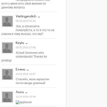
хотя у меня есть своё мнение по
данному вопросу
Vietingendich
→
06.03.2012 01:01
Эээ, а объясните,
пожалуйста, а то я что то не
совсем в тему въехал, это как?
Keyla
→
03.07.2011 17:05
At last! Somnoee who
understands! Thanks for
posting!
Елена
→
13.02.2011 13:07
Спасибо, жаль карантин
почти везде длинный
Лола
→
13.10.2010 12:54