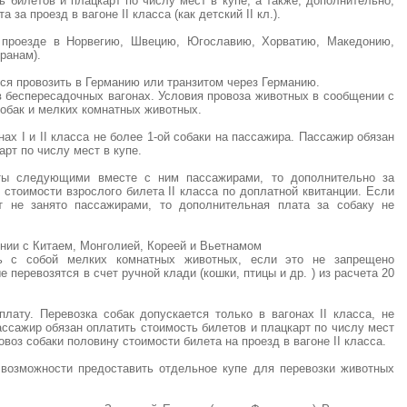
ь билетов и плацкарт по числу мест в купе, а также, дополнительно,
 за проезд в вагоне II класса (как детский II кл.).
 проезде в Норвегию, Швецию, Югославию, Хорватию, Македонию,
ранам).
ся провозить в Германию или транзитом через Германию.
в беспересадочных вагонах. Условия провоза животных в сообщении с
обак и мелких комнатных животных.
нах I и II класса не более 1-ой собаки на пассажира. Пассажир обязан
арт по числу мест в купе.
ты следующими вместе с ним пассажирами, то дополнительно за
 стоимости взрослого билета II класса по доплатной квитанции. Если
 не занято пассажирами, то дополнительная плата за собаку не
нии с Китаем, Монголией, Кореей и Вьетнамом
ь с собой мелких комнатных животных, если это не запрещено
перевозятся в счет ручной клади (кошки, птицы и др. ) из расчета 20
лату. Перевозка собак допускается только в вагонах II класса, не
пассажир обязан оплатить стоимость билетов и плацкарт по числу мест
овоз собаки половину стоимости билета на проезд в вагоне II класса.
 возможности предоставить отдельное купе для перевозки животных