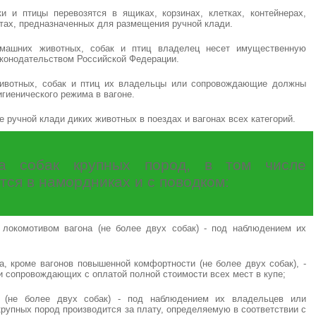
 и птицы перевозятся в ящиках, корзинах, клетках, контейнерах,
тах, предназначенных для размещения ручной клади.
машних животных, собак и птиц владелец несет имущественную
законодательством Российской Федерации.
ивотных, собак и птиц их владельцы или сопровождающие должны
гиенического режима в вагоне.
е ручной клади диких животных в поездах и вагонах всех категорий.
ка собак крупных пород, в том числе
тся в намордниках и с поводком:
 локомотивом вагона (не более двух собак) - под наблюдением их
на, кроме вагонов повышенной комфортности (не более двух собак), -
 сопровождающих с оплатой полной стоимости всех мест в купе;
а (не более двух собак) - под наблюдением их владельцев или
рупных пород производится за плату, определяемую в соответствии с