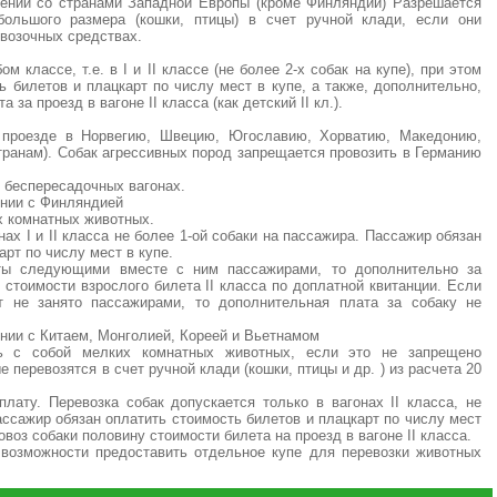
ении со странами Западной Европы (кроме Финляндии) Разрешается
ольшого размера (кошки, птицы) в счет ручной клади, если они
возочных средствах.
 классе, т.е. в I и II классе (не более 2-х собак на купе), при этом
ь билетов и плацкарт по числу мест в купе, а также, дополнительно,
 за проезд в вагоне II класса (как детский II кл.).
 проезде в Норвегию, Швецию, Югославию, Хорватию, Македонию,
транам). Собак агрессивных пород запрещается провозить в Германию
в беспересадочных вагонах.
ении с Финляндией
х комнатных животных.
нах I и II класса не более 1-ой собаки на пассажира. Пассажир обязан
арт по числу мест в купе.
ты следующими вместе с ним пассажирами, то дополнительно за
 стоимости взрослого билета II класса по доплатной квитанции. Если
 не занято пассажирами, то дополнительная плата за собаку не
нии с Китаем, Монголией, Кореей и Вьетнамом
ь с собой мелких комнатных животных, если это не запрещено
перевозятся в счет ручной клади (кошки, птицы и др. ) из расчета 20
лату. Перевозка собак допускается только в вагонах II класса, не
пассажир обязан оплатить стоимость билетов и плацкарт по числу мест
овоз собаки половину стоимости билета на проезд в вагоне II класса.
 возможности предоставить отдельное купе для перевозки животных