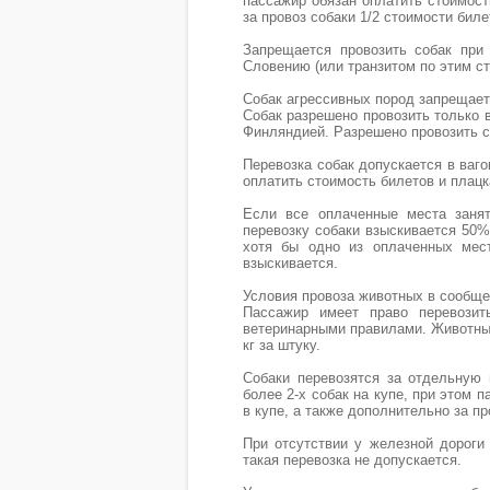
пассажир обязан оплатить стоимост
за провоз собаки 1/2 стоимости билета
Запрещается провозить собак при
Словению (или транзитом по этим ст
Собак агрессивных пород запрещает
Собак разрешено провозить только 
Финляндией. Разрешено провозить с
Перевозка собак допускается в ваго
оплатить стоимость билетов и плацк
Если все оплаченные места заня
перевозку собаки взыскивается 50%
хотя бы одно из оплаченных мест
взыскивается.
Условия провоза животных в сообще
Пассажир имеет право перевозит
ветеринарными правилами. Животные 
кг за штуку.
Собаки перевозятся за отдельную п
более 2-х собак на купе, при этом 
в купе, а также дополнительно за пр
При отсутствии у железной дороги
такая перевозка не допускается.