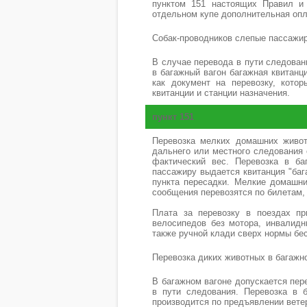
пунктом 151 настоящих Правил и 
отдельном купе дополнительная опла
Собак-проводников слепые пассажиры
В случае перевода в пути следован
в багажный вагон багажная квитанц
как документ на перевозку, кото
квитанции и станции назначения.
пункт 151
Перевозка мелких домашних живот
дальнего или местного следования о
фактический вес. Перевозка в ба
пассажиру выдается квитанция "баг
пункта пересадки. Мелкие домашни
сообщения перевозятся по билетам,
Плата за перевозку в поездах пр
велосипедов без мотора, инвалидн
также ручной клади сверх нормы бе
Перевозка диких животных в багажн
В багажном вагоне допускается пер
в пути следования. Перевозка в 
производится по предъявлении вет