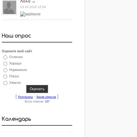
Лола
→
13.10.2010 12:54
Наш опрос
Оцените мой сайт
Отлично
Хорошо
Нормально
Плохо
Ужасно
[
·
]
Результаты
Архив опросов
Всего ответов:
167
Календарь