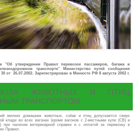
ок "Об утверждении Правил перевозок пассажиров, багажа и
елезнодорожном транспорте" Министерство путей сообщения
0 от 26.07.2002. Зарегистрирован в Минюсте РФ 8 августа 2002 г.
ОВОЗА ЖИВОТНЫХ И ПТИЦ
НЫМ ТРАНСПОРТОМ
рий мелких домашних животных, собак и птиц допускается сверх
ой клади во всех вагонах (кроме вагонов с 2-местными купе (СВ) и
) при наличии ветеринарной справки и с оплатой за перевозку в
щих Правил.