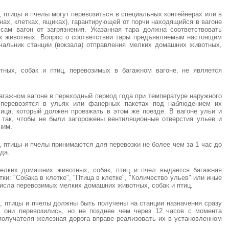
 птицы и пчелы могут перевозиться в специальных контейнерах или в
нах, клетках, ящиках), гарантирующей от порчи находящийся в вагоне
 сам вагон от загрязнения. Указанная тара должна соответствовать
х животных. Вопрос о соответствии тары предъявляемым настоящим
чальник станции (вокзала) отправления мелких домашних животных,
ных, собак и птиц, перевозимых в багажном вагоне, не является
агажном вагоне в переходный период года при температуре наружного
перевозятся в ульях или фанерных пакетах под наблюдением их
ца, который должен проезжать в этом же поезде. В вагоне ульи и
так, чтобы не были загорожены вентиляционные отверстия ульев и
ним.
 птицы и пчелы принимаются для перевозки не более чем за 1 час до
да.
мелких домашних животных, собак, птиц и пчел выдается багажная
ки: "Собака в клетке", "Птица в клетке", "Количество ульев" или иные
числа перевозимых мелких домашних животных, собак и птиц.
, птицы и пчелы должны быть получены на станции назначения сразу
м они перевозились, но не позднее чем через 12 часов с момента
получателя железная дорога вправе реализовать их в установленном