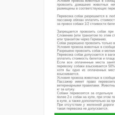
Условия провоза животных в сообщ
провозить домашних животных неб
размещены в соответствующих пере
Перевозка собак разрешается в любом
пассажир обязан оплатить стоимост
за провоз собаки 1/2 стоимости билета
Запрещается провозить собак при
Словению (или транзитом по этим с
или транзитом через Германию.
Собак разрешено провозить только 
Условия провоза животных в сообщ
Разрешено провозить собак и мелки
Перевозка собак допускается в ваго
оплатить стоимость билетов и плацк
Если все оплаченные места заня
перевозку собаки взыскивается 50%
хотя бы одно из оплаченных мест
взыскивается.
Условия провоза животных в сообще
Пассажир имеет право перевозит
ветеринарными правилами. Животные 
кг за штуку.
Собаки перевозятся за отдельную п
более 2-х собак на купе, при этом 
в купе, а также дополнительно за пр
При отсутствии у железной дороги
такая перевозка не допускается.