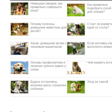
Немецкая овчарка: как
Как правильно
правильно совершать
подобрать сухой
уход?
для собаки?
Почему полезны
Стоит ли кормить
домашние животные для
едой со стола?
детей?
​Хаски: домашние волки с
Если питомец пе
ласковым характером
выполнять коман
Основы профилактики и
Чем кормить кот
лечения зубного камня у
собак
Будьте осторожны,
Уход за таксой
кошачьи укусы страшнее
собачьих