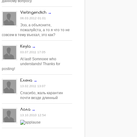
данному вопросу
Vietingendich
→
06.03.2012 01:01
Эээ, а объясните,
пожалуйста, а то я что то не
совсем в тему въехал, это как?
Keyla
→
03.07.2011 17:05
At last! Somnoee who
understands! Thanks for
posting!
Елена
→
13.02.2011 13:07
Спасибо, жаль карантин
почти везде длинный
Лола
→
13.10.2010 12:54