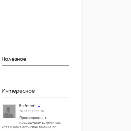
Полезное
Интересное
Bolfneeft
→
29.04.2012 03:38
Присоединюсь к
предыдушим комментам,
хотя у меня есть своё мнение по