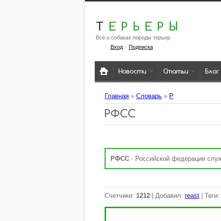
Т
ЕРЬЕРЫ
Всё о собаках породы терьер
·
Вход
Подписка
Новости
Статьи
Блог
Главная
»
Словарь
»
Р
РФСС
РФСС
- Российской федерации служ
Счетчики
:
1212
|
Добавил
:
reast
|
Теги