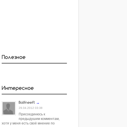
Полезное
Интересное
Bolfneeft
→
29.04.2012 03:38
Присоединюсь к
предыдушим комментам,
хотя у меня есть своё мнение по