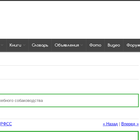
Книги
Словарь
Объявления
Фото
Видео
Фору
ебного собаководства
:
РФСС
« Назад
|
Вперед »