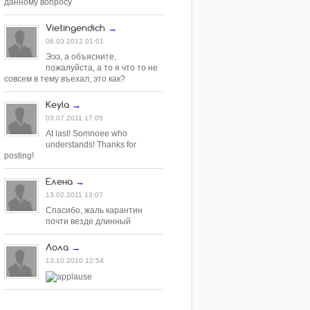
данному вопросу
Vietingendich
→
06.03.2012 01:01
Эээ, а объясните,
пожалуйста, а то я что то не
совсем в тему въехал, это как?
Keyla
→
03.07.2011 17:05
At last! Somnoee who
understands! Thanks for
posting!
Елена
→
13.02.2011 13:07
Спасибо, жаль карантин
почти везде длинный
Лола
→
13.10.2010 12:54