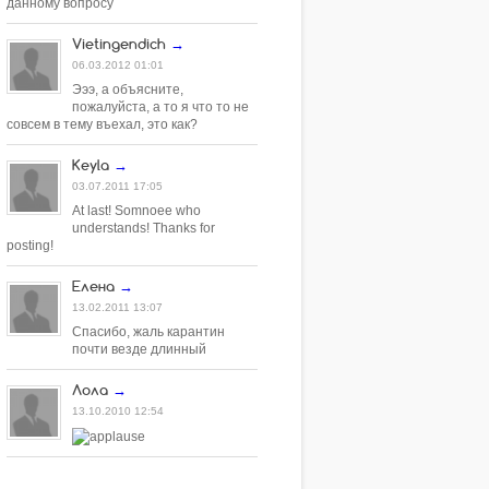
данному вопросу
Vietingendich
→
06.03.2012 01:01
Эээ, а объясните,
пожалуйста, а то я что то не
совсем в тему въехал, это как?
Keyla
→
03.07.2011 17:05
At last! Somnoee who
understands! Thanks for
posting!
Елена
→
13.02.2011 13:07
Спасибо, жаль карантин
почти везде длинный
Лола
→
13.10.2010 12:54