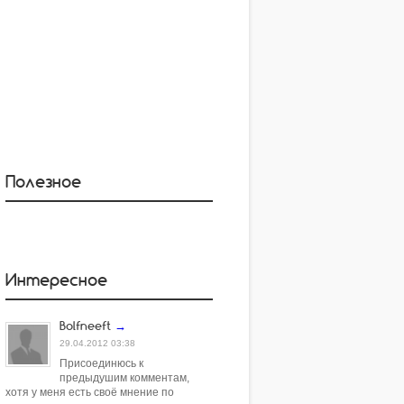
Полезное
Интересное
Bolfneeft
→
29.04.2012 03:38
Присоединюсь к
предыдушим комментам,
хотя у меня есть своё мнение по