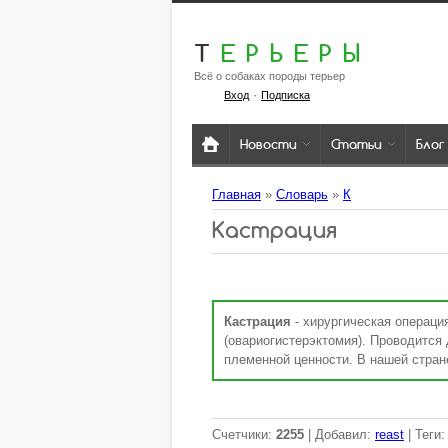
Т
ЕРЬЕРЫ
Всё о собаках породы терьер
·
Вход
Подписка
Новости
Статьи
Блог
Главная
»
Словарь
»
К
Кастрация
Кастрация
- хирургическая операция
(овариогистерэктомия). Проводитс
племенной ценности. В нашей стран
Счетчики
:
2255
|
Добавил
:
reast
|
Теги