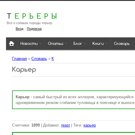
Т
ЕРЬЕРЫ
Всё о собаках породы терьер
·
Вход
Подписка
Новости
Статьи
Блог
Книги
Словарь
Главная
»
Словарь
»
К
Карьер
Карьер
- самый быстрый из всех аллюров, характеризующийся
одновременном резком сгибании туловища в пояснице и выносе
Счетчики
:
1899
|
Добавил
:
reast
|
Теги
:
карьер