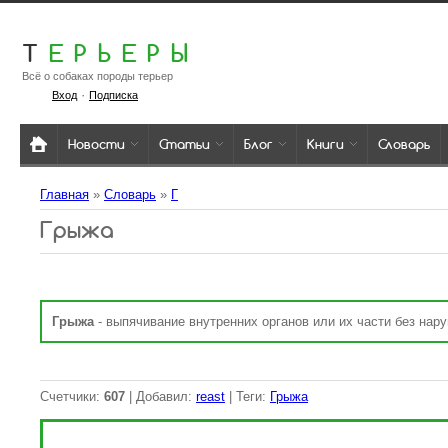
Т
ЕРЬЕРЫ
Всё о собаках породы терьер
·
Вход
Подписка
Новости
Статьи
Блог
Книги
Словарь
Главная
»
Словарь
»
Г
Грыжа
Грыжа
- выпячивание внутренних органов или их части без нар
Счетчики
:
607
|
Добавил
:
reast
|
Теги
:
Грыжа