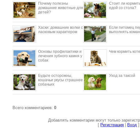
Почему полезны
Стоит ли кормить
домашние животные для
едой со стола?
детей?
​Хаски: домашние волки с
Если питомец пе
ласковым характером
выполнять коман
Основы профилактики и
Чем кормить кот
лечения зубного камня у
собак
Будьте осторожны,
Уход за таксой
кошачьи укусы страшнее
собачьих
Всего комментариев
:
0
Добавлять комментарии могут только зарегист
[
Регистрация
|
Вход
]