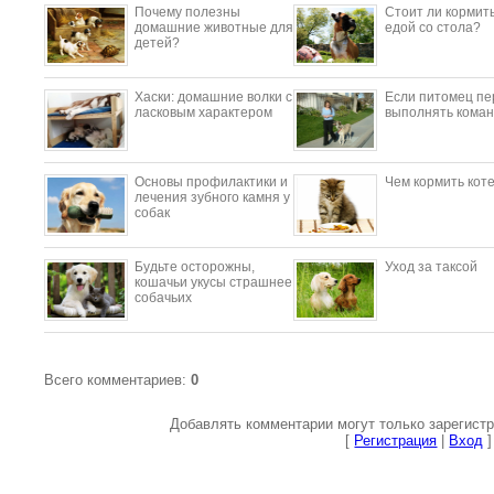
Почему полезны
Стоит ли кормить
домашние животные для
едой со стола?
детей?
​Хаски: домашние волки с
Если питомец пе
ласковым характером
выполнять коман
Основы профилактики и
Чем кормить кот
лечения зубного камня у
собак
Будьте осторожны,
Уход за таксой
кошачьи укусы страшнее
собачьих
Всего комментариев
:
0
Добавлять комментарии могут только зарегист
[
Регистрация
|
Вход
]