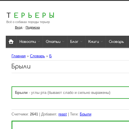
Т
ЕРЬЕРЫ
Всё о собаках породы терьер
·
Вход
Подписка
Новости
Статьи
Блог
Книги
Словарь
Главная
»
Словарь
»
Б
Брыли
Брыли
- углы рта (бывают слабо и сильно выражены)
Счетчики
:
2641
|
Добавил
:
reast
|
Теги
:
Брыли