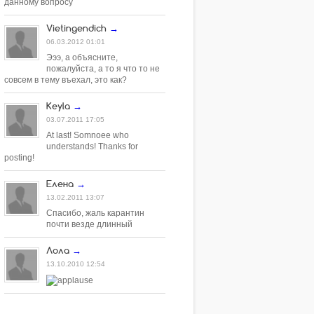
данному вопросу
Vietingendich
→
06.03.2012 01:01
Эээ, а объясните,
пожалуйста, а то я что то не
совсем в тему въехал, это как?
Keyla
→
03.07.2011 17:05
At last! Somnoee who
understands! Thanks for
posting!
Елена
→
13.02.2011 13:07
Спасибо, жаль карантин
почти везде длинный
Лола
→
13.10.2010 12:54