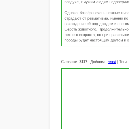
воздухе, к чужим людям недоверчи
Однако, боксёры очень нежные живо
страдают от ревматизма, именно по
нахождение её под дождем и снегом
шерсть животного. Продолжительнос
летнего возраста, но при правильном
породы будет настоящим другом и 
Счетчики
:
3117
|
Добавил
:
reast
|
Теги
: