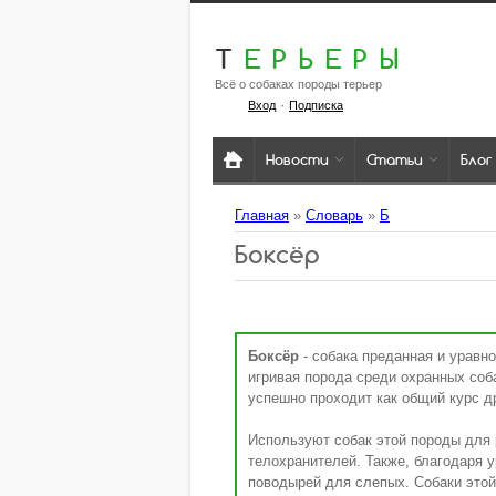
Т
ЕРЬЕРЫ
Всё о собаках породы терьер
·
Вход
Подписка
Новости
Статьи
Блог
Главная
»
Словарь
»
Б
Боксёр
Боксёр
- собака преданная и уравн
игривая порода среди охранных соб
успешно проходит как общий курс д
Используют собак этой породы для р
телохранителей. Также, благодаря у
поводырей для слепых. Собаки этой