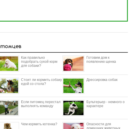
итомцев
Как правильно
Готовим дом к
подобрать сухой корм
появлению щенка
для собаки?
Стоит ли кормить собаку
Дрессировка собак
едой со стола?
Если питомец перестал
Бультерьер - немного о
выполнять команду
характере
Чем кормить котенка?
Опасности для
домашних животных