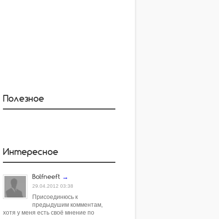
Полезное
Интересное
Bolfneeft
→
29.04.2012 03:38
Присоединюсь к
предыдушим комментам,
хотя у меня есть своё мнение по