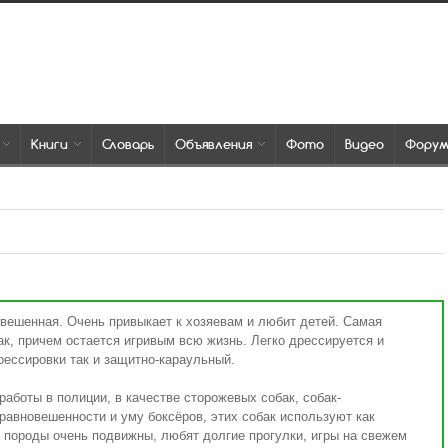
Книги
Словарь
Объявления
Фото
Видео
Фору
овешенная. Очень привыкает к хозяевам и любит детей. Самая
ак, причем остается игривым всю жизнь. Легко дрессируется и
рессировки так и защитно-караульный.
аботы в полиции, в качестве сторожевых собак, собак-
равновешенности и уму боксёров, этих собак используют как
 породы очень подвижны, любят долгие прогулки, игры на свежем