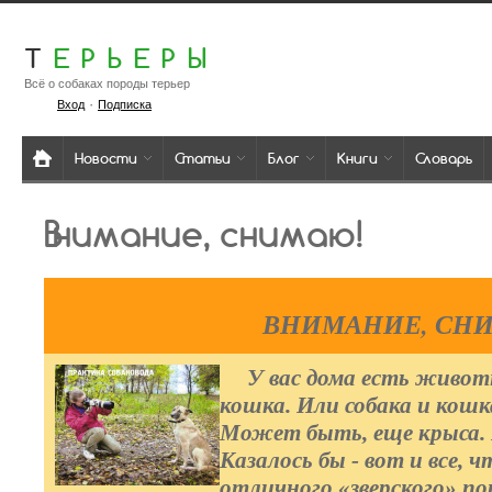
Т
ЕРЬЕРЫ
Всё о собаках породы терьер
·
Вход
Подписка
Новости
Статьи
Блог
Книги
Словарь
Внимание, снимаю!
ВНИМАНИЕ, СН
У вас дома есть животн
кошка. Или собака и кошка
Может быть, еще крыса.
Казалось бы - вот и все, 
отличного «зверского» п