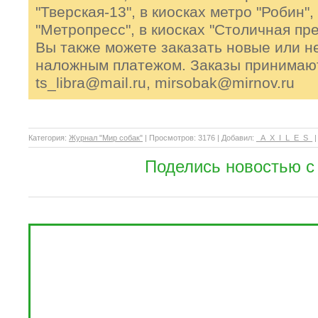
"Тверская-13", в киосках метро "Робин",
"Метропресс", в киосках "Столичная пр
Вы также можете заказать новые или 
наложным платежом. Заказы принимаютс
ts_libra@mail.ru, mirsobak@mirnov.ru
Категория
:
Журнал "Мир собак"
|
Просмотров
: 3176 |
Добавил
:
_A_X_I_L_E_S_
Поделись новостью с