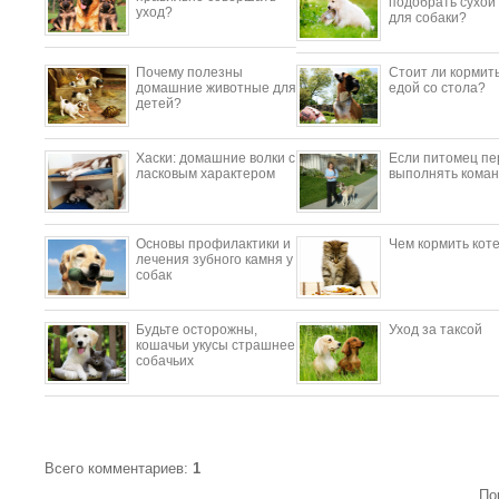
подобрать сухой
уход?
для собаки?
Почему полезны
Стоит ли кормить
домашние животные для
едой со стола?
детей?
​Хаски: домашние волки с
Если питомец пе
ласковым характером
выполнять коман
Основы профилактики и
Чем кормить кот
лечения зубного камня у
собак
Будьте осторожны,
Уход за таксой
кошачьи укусы страшнее
собачьих
Всего комментариев
:
1
По