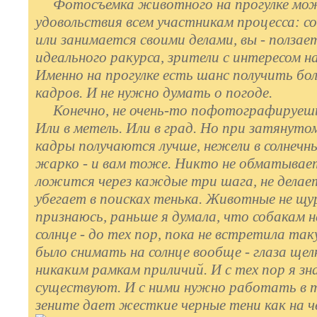
Фотосъемка животного на прогулке мож
удовольствия всем участникам процесса: с
или занимается своими делами, вы - ползает
идеального ракурса, зрители с интересом 
Именно на прогулке есть шанс получить бо
кадров. И не нужно думать о погоде.
Конечно, не очень-то пофотографируешь,
Или в метель. Или в град. Но при затянуто
кадры получаются лучше, нежели в солнечн
жарко - и вам тоже. Никто не обматывает 
ложится через каждые три шага, не делает
убегает в поисках тенька. Животные не щу
признаюсь, раньше я думала, что собакам 
солнце - до тех пор, пока не встретила та
было снимать на солнце вообще - глаза ще
никаким рамкам приличий. И с тех пор я зн
существуют. И с ними нужно работать в те
зените дает жесткие черные тени как на че