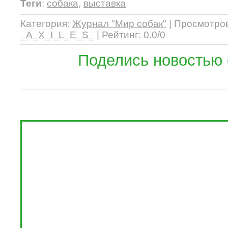
Теги
:
собака
,
выставка
Категория
:
Журнал "Мир собак"
|
Просмотро
_A_X_I_L_E_S_
|
Рейтинг
:
0.0
/
0
Поделись новостью 