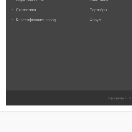
Статистика
Партнёры
Классификация пород
Форум
Терьертория - в