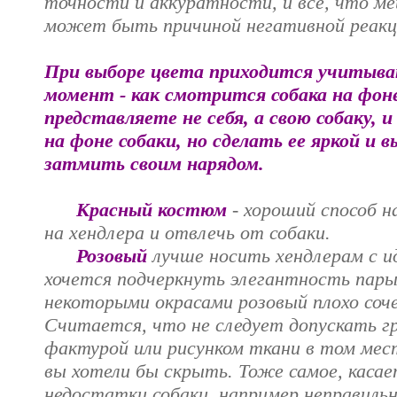
точности и аккуратности, и все, что м
может быть причиной негативной реакц
При выборе цвета приходится учитыв
момент - как смотрится собака на фон
представляете не себя, а свою собаку,
на фоне собаки, но сделать ее яркой и 
затмить своим нарядом.
Красный костюм
- хороший способ н
на хендлера и отвлечь от собаки.
Розовый
лучше носить хендлерам с ид
хочется подчеркнуть элегантность пары 
некоторыми окрасами розовый плохо соч
Считается, что не следует допускать г
фактурой или рисунком ткани в том мес
вы хотели бы скрыть. Тоже самое, каса
недостатки собаки, например неправиль