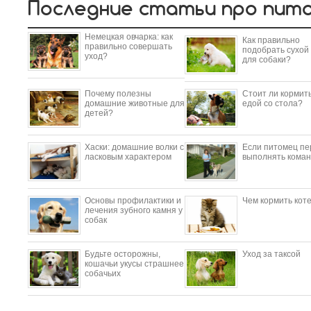
Последние статьи про пит
Немецкая овчарка: как
Как правильно
правильно совершать
подобрать сухой
уход?
для собаки?
Почему полезны
Стоит ли кормить
домашние животные для
едой со стола?
детей?
​Хаски: домашние волки с
Если питомец пе
ласковым характером
выполнять коман
Основы профилактики и
Чем кормить кот
лечения зубного камня у
собак
Будьте осторожны,
Уход за таксой
кошачьи укусы страшнее
собачьих