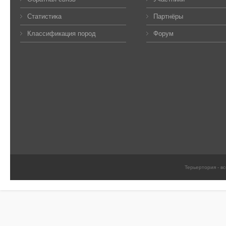
Статистика
Партнёры
Классификация пород
Форум
Терьертория - в