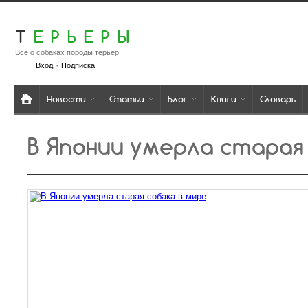
Т
ЕРЬЕРЫ
Всё о собаках породы терьер
·
Вход
Подписка
Новости
Статьи
Блог
Книги
Словарь
В Японии умерла старая