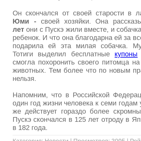
Он скончался от своей старости в 
Юми -
своей хозяйки. Она рассказы
лет
они с Пускэ жили вместе, и собачка
ребенок. И что она благодарна ей за все
подарила ей эта милая собачка. Му
Тотиги выделил бесплатные
купоны
смогла похоронить своего питомца н
животных. Тем более что по новым пр
нельзя.
Напомним, что в Российской Федерац
один год жизни человека к семи годам 
же действует гораздо более скромны
Пускэ скончался в 125 лет отроду в Яп
в 182 года.
Категория
:
Новости
|
Просмотров
: 3095 |
Рей