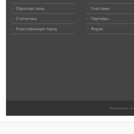
Обратная связь
Участники
Статистика
Партнёры
Классификация пород
Форум
Терьертория - в