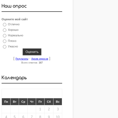
Наш опрос
Оцените мой сайт
Отлично
Хорошо
Нормально
Плохо
Ужасно
[
·
]
Результаты
Архив опросов
Всего ответов:
167
Календарь
«
АВГУСТ 2008
»
Пн
Вт
Ср
Чт
Пт
Сб
Вс
1
2
3
4
5
6
7
8
9
10