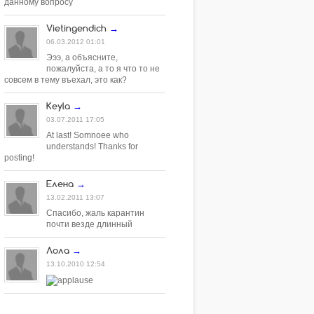
данному вопросу
Vietingendich
→
06.03.2012 01:01
Эээ, а объясните,
пожалуйста, а то я что то не
совсем в тему въехал, это как?
Keyla
→
03.07.2011 17:05
At last! Somnoee who
understands! Thanks for
posting!
Елена
→
13.02.2011 13:07
Спасибо, жаль карантин
почти везде длинный
Лола
→
13.10.2010 12:54