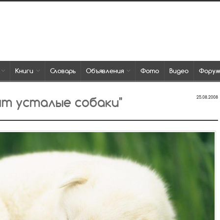
Книги
Словарь
Объявления
Фото
Видео
Фору
ят усталые собаки"
25.08.2008