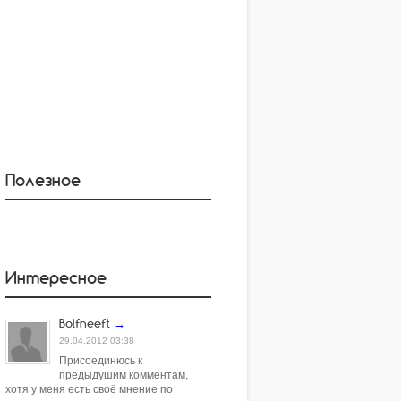
Полезное
Интересное
Bolfneeft
→
29.04.2012 03:38
Присоединюсь к
предыдушим комментам,
хотя у меня есть своё мнение по