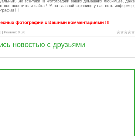
туальный) ,но все-таки !!! Фотографии ваших домашних любимцев, даже
т все посетители сайта !!!А на главной странице у нас есть информер,
графии !!!
есных фотографий с Вашими комментариями !!!
3 |
Рейтинг
:
0.0
/
0
ись новостью с друзьями