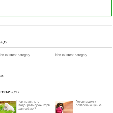
мца
on-existent category
Non-existent category
ак
итомцев
Как правильно
Готовим дом к
подобрать сухой корм
появлению щенка
для собаки?