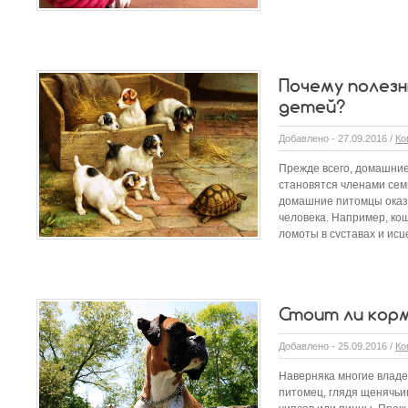
Почему полез
детей?
Добавлено - 27.09.2016 /
Ко
Прежде всего, домашние
становятся членами семь
домашние питомцы оказ
человека. Например, кош
ломоты в суставах и исц
Стоит ли корм
Добавлено - 25.09.2016 /
Ко
Наверняка многие владе
питомец, глядя щенячьи