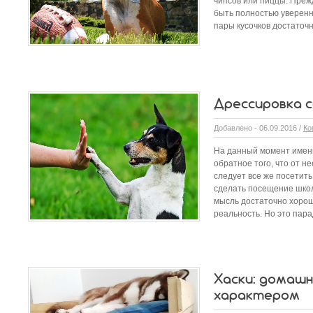
чипсов или пиццы. Преж
быть полностью уверенн
пары кусочков достаточ
Дрессировка 
Добавлено - 06.09.2016 /
Ко
На данный момент именн
обратное того, что от не
следует все же посетить
сделать посещение школ
мысль достаточно хорош
реальность. Но это пара
​Хаски: домаш
характером