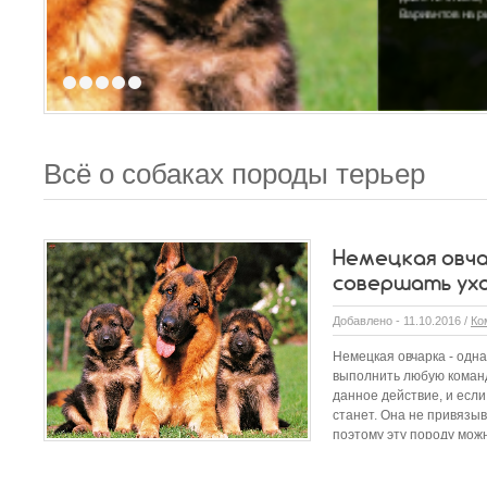
Вариантов на рынке...
1
2
3
4
5
Всё о собаках породы терьер
Немецкая овча
совершать ух
Добавлено - 11.10.2016 /
Ко
Немецкая овчарка - одн
выполнить любую команд
данное действие, и если
станет. Она не привязыв
поэтому эту породу можно