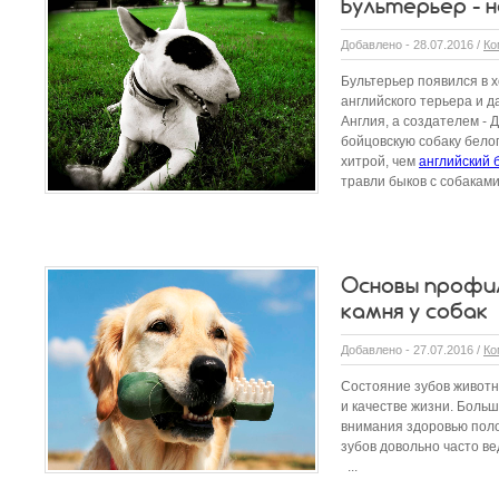
Бультерьер - 
Добавлено - 28.07.2016 /
Ко
Бультерьер появился в х
английского терьера и д
Англия, а создателем -
бойцовскую собаку бело
хитрой, чем
английский 
травли быков с собаками,
Основы профил
камня у собак
Добавлено - 27.07.2016 /
Ко
Состояние зубов животн
и качестве жизни. Боль
внимания здоровью поло
зубов довольно часто в
...