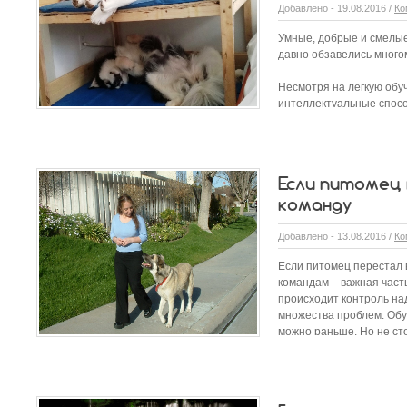
Добавлено - 19.08.2016 /
Ко
Умные, добрые и смелые
давно обзавелись мног
Несмотря на легкую обу
интеллектуальные способ
Если питомец
команду
Добавлено - 13.08.2016 /
Ко
Если питомец перестал
командам – важная част
происходит контроль на
множества проблем. Обуч
можно раньше. Но не сто