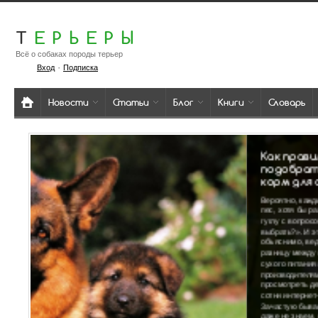
Т
ЕРЬЕРЫ
Всё о собаках породы терьер
·
Вход
Подписка
Новости
Статьи
Блог
Книги
Словарь
Как правильно
подобрать сухой
корм для собаки?
Вероятно, каждый, у кого есть
пес, хотя бы раз обращался к
гуглу с вопросом: «Какой корм
выбрать?». И это вполне
объяснимо, ведь чтобы понять
разницу между классами
сухого питания и
производителями, необходимо
просмотреть десятки, а то и
сотни интернет-страничек.
Зачастую бывает так, что мы
даже не знаем, с чего начать.