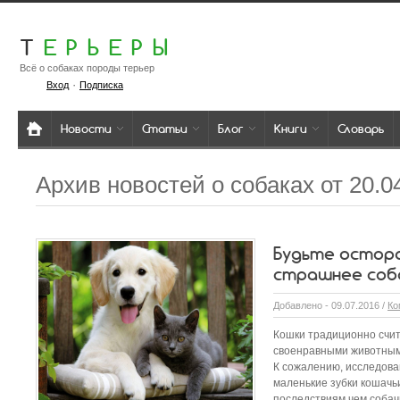
Т
ЕРЬЕРЫ
Всё о собаках породы терьер
·
Вход
Подписка
Новости
Статьи
Блог
Книги
Словарь
Архив новостей о собаках от 20.0
Будьте осторо
страшнее соб
Добавлено - 09.07.2016 /
Ко
Кошки традиционно счит
своенравными животными
К сожалению, исследова
маленькие зубки кошачь
последствиям чем собачь