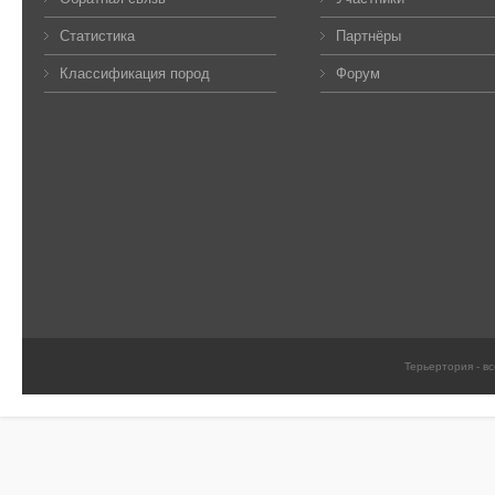
Статистика
Партнёры
Классификация пород
Форум
Терьертория - в