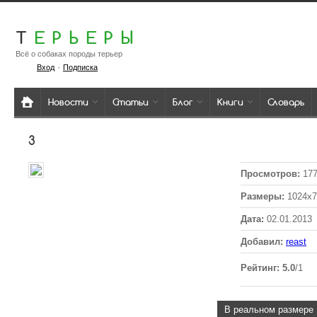
Т
ЕРЬЕРЫ
Всё о собаках породы терьер
·
Вход
Подписка
Новости
Статьи
Блог
Книги
Словарь
3
Просмотров
:
177
Размеры
:
1024x7
Дата
:
02.01.2013
Добавил
:
reast
Рейтинг
:
5.0
/
1
В реальном размере