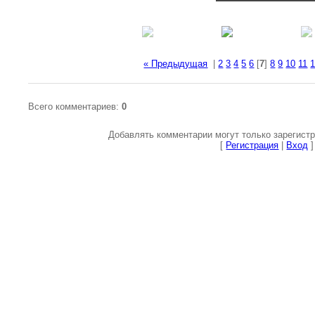
« Предыдущая
|
2
3
4
5
6
[
7
]
8
9
10
11
Всего комментариев
:
0
Добавлять комментарии могут только зарегист
[
Регистрация
|
Вход
]