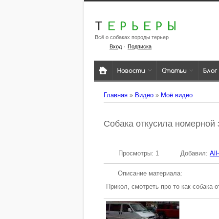
Т
ЕРЬЕРЫ
Всё о собаках породы терьер
·
Вход
Подписка
Новости
Статьи
Блог
Главная
»
Видео
»
Моё видео
Собака откусила номерной 
Просмотры
: 1
Добавил
:
All
Описание материала
:
Прикол, смотреть про то как собака 