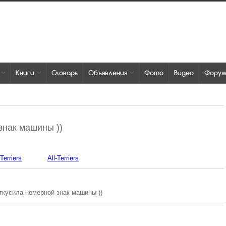
Книги
Словарь
Объявления
Фото
Видео
Фору
знак машины ))
-Terriers
All-Terriers
откусила номерной знак машины ))