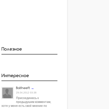
Полезное
Интересное
Bolfneeft
→
29.04.2012 03:38
Присоединюсь к
предыдушим комментам,
хотя у меня есть своё мнение по