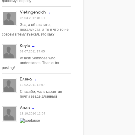
данному вопросу
Vietingendich
→
06.03.2012 01:01
Эээ, а объясните,
пожалуйста, а то я что то не
совсем в тему въехал, это как?
Keyla
→
03.07.2011 17:05
At last! Somnoee who
understands! Thanks for
posting!
Елена
→
13.02.2011 13:07
Спасибо, жаль карантин
почти везде длинный
Лола
→
13.10.2010 12:54