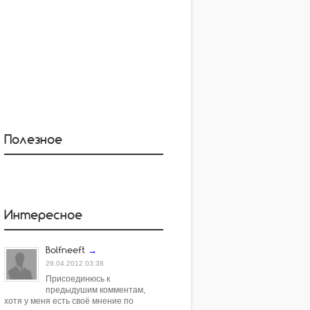
Полезное
Интересное
Bolfneeft
→
29.04.2012 03:38
Присоединюсь к
предыдушим комментам,
хотя у меня есть своё мнение по