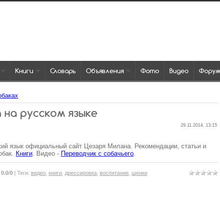
Книги
Словарь
Объявления
Фото
Видео
Фору
обаках
 на русском языке
29.11.2014, 13:15
кий язык официальный сайт Цезаря Милана. Рекомендации, статьи и
обак.
Книги
. Видео -
Переводчик с собачьего
.
:
0.0
/
0
|
Теги
:
видео
,
книги
,
дрессировка
,
воспитание
,
щенки