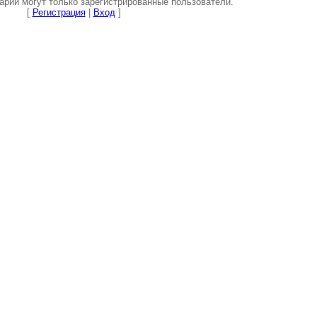
рии могут только зарегистрированные пользователи.
[
Регистрация
|
Вход
]