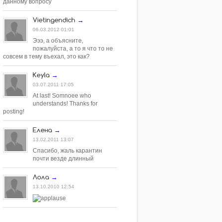
данному вопросу
Vietingendich
→
06.03.2012 01:01
Эээ, а объясните,
пожалуйста, а то я что то не
совсем в тему въехал, это как?
Keyla
→
03.07.2011 17:05
At last! Somnoee who
understands! Thanks for
posting!
Елена
→
13.02.2011 13:07
Спасибо, жаль карантин
почти везде длинный
Лола
→
13.10.2010 12:54