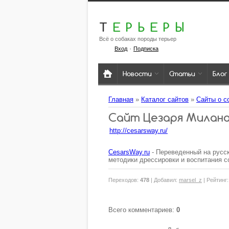
Т
ЕРЬЕРЫ
Всё о собаках породы терьер
·
Вход
Подписка
Новости
Статьи
Блог
Главная
»
Каталог сайтов
»
Сайты о с
Сайт Цезаря Милана
http://cesarsway.ru/
CesarsWay.ru
- Переведенный на русс
методики дрессировки и воспитания с
Переходов
:
478
|
Добавил
:
marsel_z
|
Рейтинг
Всего комментариев
:
0