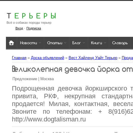
Т
ЕРЬЕРЫ
Всё о собаках породы терьер
·
Вход
Подписка
Новости
Статьи
Блог
Книги
Словарь
Главная
»
Доска объявлений
»
Вест Хайленд Уайт Терьер
»
Прод
Великолепная девочка йорка о
Предложение | Москва
Подрощенная девочка йоркширского т
привита, РКФ, некрупная стандартн
продается! Милая, контактная, весел
Звоните по телефонам: + 8(916)6
http://www.dogtalisman.ru