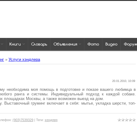
Книги
Словарь
Объявления
Фото
Видео
Фору
нг
»
Услуги хэндлера
20.01.2010, 10:09
ому необходима моя помощь в подготовке и показе вашего любимца в
 любого ранга и системы. Индивидуальный подход к каждой собаке.
ых площадках Москвы, а также возможен выезд на дом.
. Выставочный груминг включает в себя: мытье, укладка шерсти, топ-
елефон
:
(903)7539329
|
Теги
:
хендлер