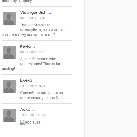
данному вопросу
Vietingendich
→
06.03.2012 01:01
Эээ, а объясните,
пожалуйста, а то я что то не
совсем в тему въехал, это как?
Keyla
→
03.07.2011 17:05
At last! Somnoee who
understands! Thanks for
posting!
Елена
→
13.02.2011 13:07
Спасибо, жаль карантин
почти везде длинный
Лола
→
13.10.2010 12:54