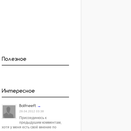
Полезное
Интересное
Bolfneeft
→
29.04.2012 03:38
Присоединюсь к
предыдушим комментам,
хотя у меня есть своё мнение по