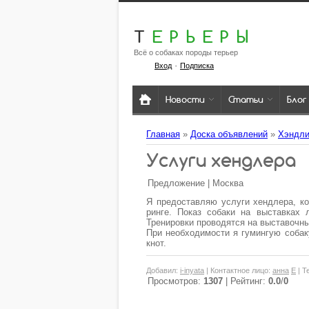
Т
ЕРЬЕРЫ
Всё о собаках породы терьер
·
Вход
Подписка
Новости
Статьи
Блог
Главная
»
Доска объявлений
»
Хэндли
Услуги хендлера
Предложение | Москва
Я предоставляю услуги хендлера, к
ринге. Показ собаки на выставках
Тренировки проводятся на выставочн
При необходимости я гумингую собаку
кнот.
Добавил
:
i-inyata
|
Контактное лицо
:
анна
E
|
Т
Просмотров
:
1307
|
Рейтинг
:
0.0
/
0