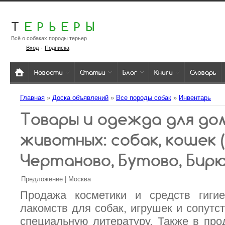
Т
ЕРЬЕРЫ
Всё о собаках породы терьер
·
Вход
Подписка
Новости
Статьи
Блог
Книги
Словарь
Главная
»
Доска объявлений
»
Все породы собак
»
Инвентарь
Товары и одежда для д
животных: собак, кошек 
Чертаново, Бутово, Бир
Предложение | Москва
Продажа косметики и средств гиги
лакомств для собак, игрушек и сопутс
специальную литературу. Также в пр