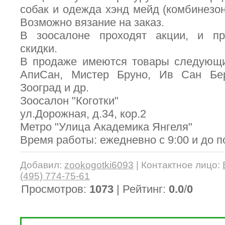
собак и одежда хэнд мейд (комбинезон
Возможно вязание на заказ.
В зоосалоне проходят акции, и пр
скидки.
В продаже имеются товары следующи
АпиСан, Мистер Бруно, Ив Сан Бер
Зооград и др.
Зоосалон "Коготки"
ул.Дорожная, д.34, кор.2
Метро "Улица Академика Янгеля"
Время работы: ежедневно с 9:00 и до п
Добавил
:
zookogotki6093
|
Контактное лицо
:
(495) 774-75-61
Просмотров
:
1073
|
Рейтинг
:
0.0
/
0