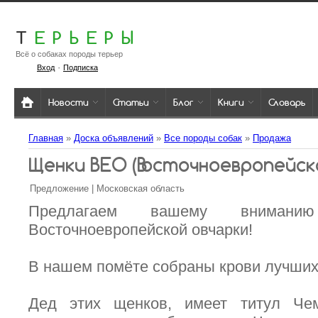
Т
ЕРЬЕРЫ
Всё о собаках породы терьер
·
Вход
Подписка
Новости
Статьи
Блог
Книги
Словарь
Главная
»
Доска объявлений
»
Все породы собак
»
Продажа
Щенки ВЕО (Восточноевропейско
Предложение | Московская область
Предлагаем вашему внимани
Восточноевропейской овчарки!
В нашем помёте собраны крови лучших
Дед этих щенков, имеет титул Че