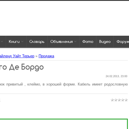
Книги
Словарь
Объявления
Фото
Видео
Фору
айленд Уайт Терьер
»
Продажа
го Де Бордо
24.02.2013, 23:00
к привитый , клеймо, в хорошей форме. Кабель имеет родословную
E