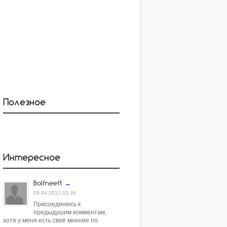
Полезное
Интересное
Bolfneeft
→
29.04.2012 03:38
Присоединюсь к
предыдушим комментам,
хотя у меня есть своё мнение по