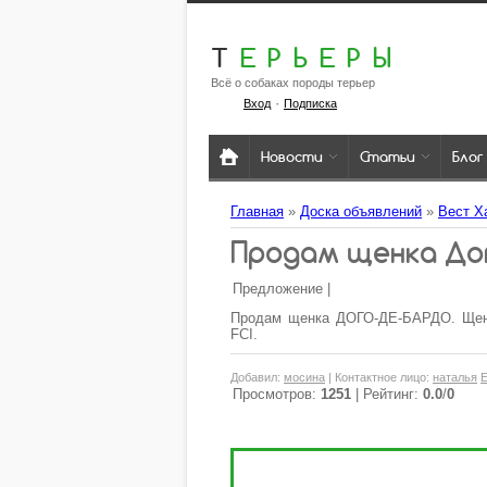
Т
ЕРЬЕРЫ
Всё о собаках породы терьер
·
Вход
Подписка
Новости
Статьи
Блог
Главная
»
Доска объявлений
»
Вест Х
Продам щенка До
Предложение |
Продам щенка ДОГО-ДЕ-БАРДО. Щено
FCI.
Добавил
:
мосина
|
Контактное лицо
:
наталья
Просмотров
:
1251
|
Рейтинг
:
0.0
/
0