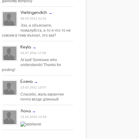
данному вопросу
Vietingendich
→
06.03.2012 01:01
Эээ, а объясните,
пожалуйста, а то я что то не
совсем в тему въехал, это как?
Keyla
→
03.07.2011 17:05
At last! Somnoee who
understands! Thanks for
posting!
Елена
→
13.02.2011 13:07
Спасибо, жаль карантин
почти везде длинный
Лола
→
13.10.2010 12:54