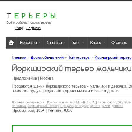
Т
ЕРЬЕРЫ
Всё о собаках породы терьер
·
Вход
Подписка
Новости
Статьи
Блог
Книги
Словарь
Главная
»
Доска объявлений
»
Той-терьеры
»
Йоркширский терьер
Йоркширский терьер мальчики 
Предложение | Москва
Продаются щенки йоркширского терьера - мальчики и девочки. Во
веселые. Будут преданными друзьями вам и вашим детям.
Добавил
:
aalaniaayork
|
Контактное лицо
:
ТАТЬЯНА
E
W
|
Телефон
:
http://goldwi
питомник
,
йоркширский терьер
,
Продажа
,
стандарт
,
купить
,
мини
,
дешево
Просмотров
:
1054
|
Рейтинг
:
0.0
/
0